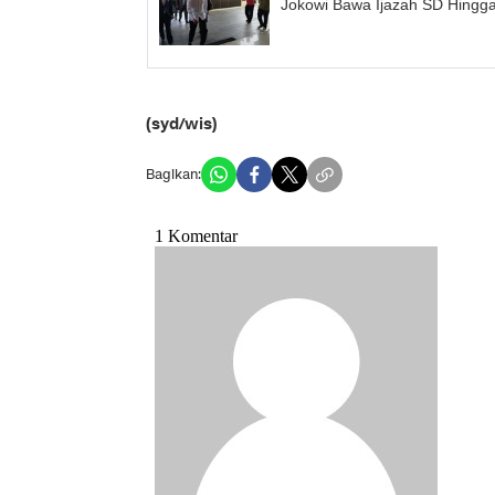
Jokowi Bawa Ijazah SD Hingg
(syd/wis)
Bagikan: