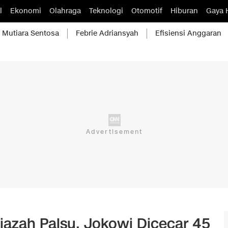
l
Ekonomi
Olahraga
Teknologi
Otomotif
Hiburan
Gaya 
Mutiara Sentosa
Febrie Adriansyah
Efisiensi Anggaran
Ijazah Palsu, Jokowi Dicecar 45