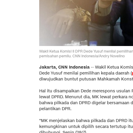
Wakil Ketua Komisi II DPR Dede Yusuf menilai pemiliha
pemisahan pemilu. CNN Indonesia/Andry Novelino
Jakarta, CNN Indonesia
--
Wakil Ketua Komisi
Dede Yusuf menilai pemilihan kepala daerah (
diwujudkan buntut putusan Mahkamah Konsti
Hal itu disampaikan Dede merespons usulan P
lewat DPRD. Menurut dia, MK lewat perkara 
bahwa pilkada dan DPRD digelar bersamaan du
pelantikan DPR.
"MK menjelaskan bahwa pilkada dan DPRD it
kemungkinan untuk dipilih secara tertutup itu
dihubungi, Senin (28/7).