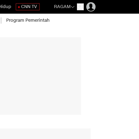
Hidup
CNN TV
RAGAM
Program Pemerintah