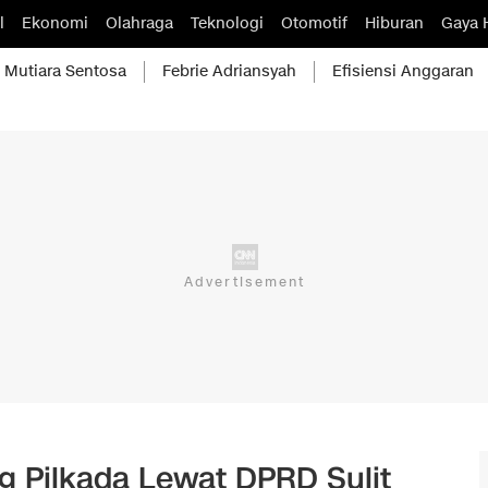
l
Ekonomi
Olahraga
Teknologi
Otomotif
Hiburan
Gaya 
Mutiara Sentosa
Febrie Adriansyah
Efisiensi Anggaran
 Pilkada Lewat DPRD Sulit