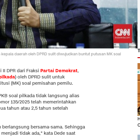
n kepala daerah oleh DPRD sulit diwujudkan buntut putusan MK soal
 II DPR dari Fraksi
Partai Demokrat
,
pilkada
) oleh DPRD sulit untuk
tusi (MK) soal pemisahan pemilu.
KB soal pilkada tidak langsung alias
nomor 135/2025 telah memerintahkan
a tahun atau 2,5 tahun setelah
H
O
u berlangsung bersama-sama. Sehingga
 menjadi tidak ada," kata Dede saat