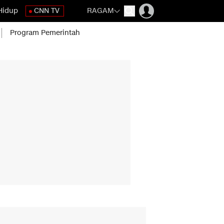
Hidup
CNN TV
RAGAM
Program Pemerintah