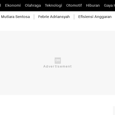
l
Ekonomi
Olahraga
Teknologi
Otomotif
Hiburan
Gaya 
Mutiara Sentosa
Febrie Adriansyah
Efisiensi Anggaran