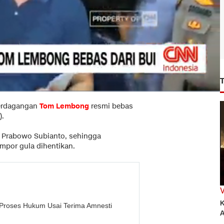
erdagangan
Tom Lembong
resmi bebas
).
 Prabowo Subianto, sehingga
mpor gula dihentikan.
K
i Proses Hukum Usai Terima Amnesti
A