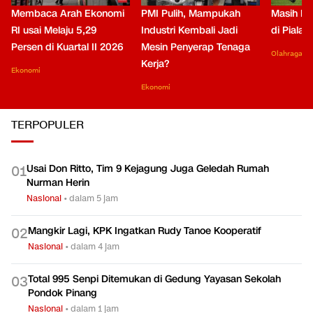
Membaca Arah Ekonomi
PMI Pulih, Mampukah
Masih Be
RI usai Melaju 5,29
Industri Kembali Jadi
di Piala
Persen di Kuartal II 2026
Mesin Penyerap Tenaga
Olahraga
Kerja?
Ekonomi
Ekonomi
TERPOPULER
Usai Don Ritto, Tim 9 Kejagung Juga Geledah Rumah
0
1
Nurman Herin
Nasional
•
dalam 5 jam
Mangkir Lagi, KPK Ingatkan Rudy Tanoe Kooperatif
0
2
Nasional
•
dalam 4 jam
Total 995 Senpi Ditemukan di Gedung Yayasan Sekolah
0
3
Pondok Pinang
Nasional
•
dalam 1 jam