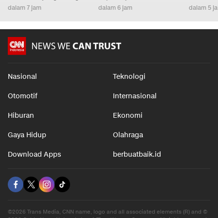
dalam 7 jam
dalam 6 jam
dalam 5 j
Nasional
Teknologi
Otomotif
Internasional
Hiburan
Ekonomi
Gaya Hidup
Olahraga
Download Apps
berbuatbaik.id
©2026 Trans Media, CNN name, logo and all associated elements (R) and ©