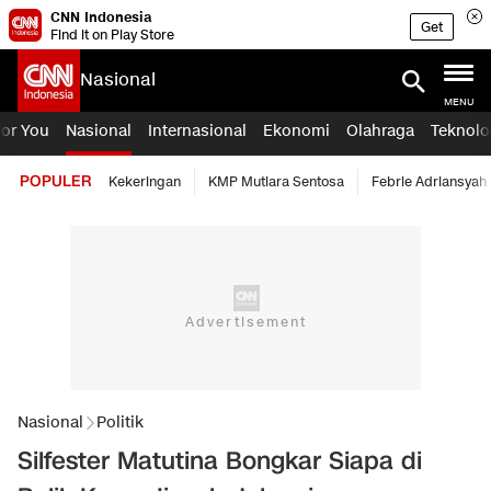
CNN Indonesia
Get
Find it on Play Store
Nasional
MENU
For You
Nasional
Internasional
Ekonomi
Olahraga
Teknolo
POPULER
Kekeringan
KMP Mutiara Sentosa
Febrie Adriansyah
Nasional
Politik
Silfester Matutina Bongkar Siapa di