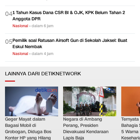
1 Tahun Kasus Dana CSR BI & OJK, KPK Belum Tahan 2
0
4
Anggota DPR
Nasional
•
dalam 6 jam
Pemilik soal Ratusan Airsoft Gun di Sekolah Jaksel: Buat
0
5
Eskul Nembak
Nasional
•
dalam 4 jam
LAINNYA DARI DETIKNETWORK
Geger Mayat dalam
Negara di Ambang
Ternyata
Bagasi Mobil di
Perang, Presiden
Bahagia 
Grobogan, Diduga Bos
Dievakuasi Kendaraan
5 Warna 
Konter HP yang Hilang
Lapis Baja
Kesehari