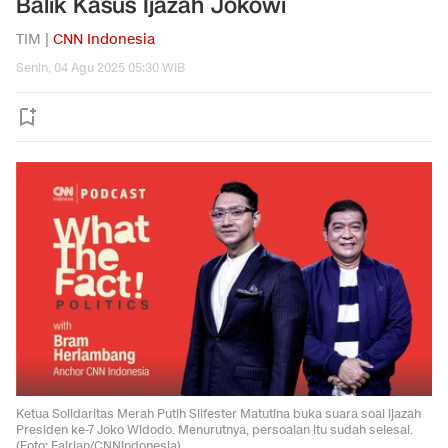
Balik Kasus Ijazah Jokowi
TIM |
CNN Indonesia
Senin, 04 Agu 2025 05:30 WIB
Ketua Solidaritas Merah Putih Silfester Matutina buka suara soal ijazah
Presiden ke-7 Joko Widodo. Menurutnya, persoalan itu sudah selesai.
(Foto: Fajrian/CNNIndonesia)