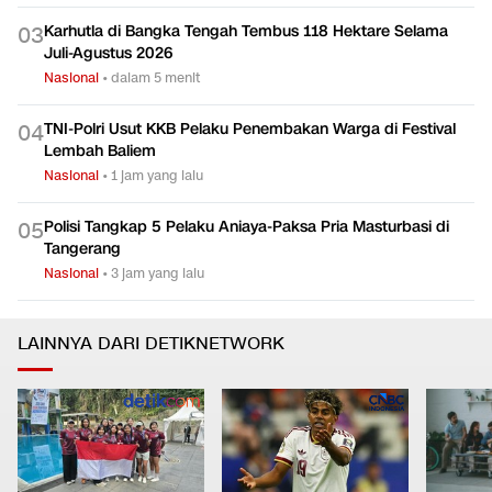
Karhutla di Bangka Tengah Tembus 118 Hektare Selama
0
3
Juli-Agustus 2026
Nasional
•
dalam 5 menit
TNI-Polri Usut KKB Pelaku Penembakan Warga di Festival
0
4
Lembah Baliem
Nasional
•
1 jam yang lalu
Polisi Tangkap 5 Pelaku Aniaya-Paksa Pria Masturbasi di
0
5
Tangerang
Nasional
•
3 jam yang lalu
LAINNYA DARI DETIKNETWORK