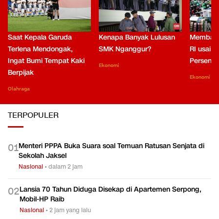
Saat Kepala Garuda
Kenapa Banyak Lulusan
Membaca
Terlena Mendongak,
SMK Nganggur?
RI usai M
Ingat Bumi Tempat Kaki
Persen di
Ekonomi
Berpijak
Ekonomi
Olahraga
TERPOPULER
Menteri PPPA Buka Suara soal Temuan Ratusan Senjata di
0
1
Sekolah Jaksel
Nasional
•
dalam 2 jam
Lansia 70 Tahun Diduga Disekap di Apartemen Serpong,
0
2
Mobil-HP Raib
Nasional
•
2 jam yang lalu