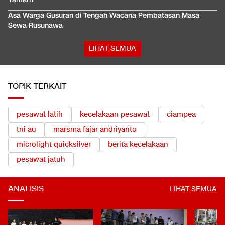
Asa Warga Gusuran di Tengah Wacana Pembatasan Masa
Sewa Rusunawa
LIHAT SEMUA
TOPIK TERKAIT
pesawat latih
kecelakaan pesawat
ciampea
tni au
marsma fajar andriyanto
microlight quicksilver
berita kecelakaan
pesawat jatuh
ANALISIS
LIHAT SEMUA