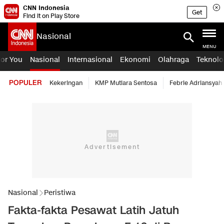
CNN Indonesia
Get
Find it on Play Store
Nasional
MENU
For You
Nasional
Internasional
Ekonomi
Olahraga
Teknolo
POPULER
Kekeringan
KMP Mutiara Sentosa
Febrie Adriansyah
Nasional
Peristiwa
Fakta-fakta Pesawat Latih Jatuh