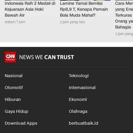
Indonesia Raih 2 Medali di
Lamine Yamal Bernilai
Cara Men
Kejuaraan Asia Hoki
Rp8,9 T, Kenapa Pemain
yang Ene
Bawah Air
Bola Muda Mahal?
Terkuras
Orang ya
dalam 7 jam
1 jam yang lalu
Bahagia
1 jam yang
Nasional
Teknologi
Otomotif
Internasional
Hiburan
Ekonomi
Gaya Hidup
Olahraga
Download Apps
berbuatbaik.id