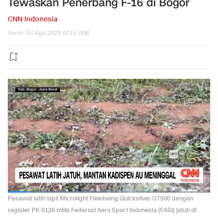
Tewaskan Penerbang F-16 di Bogor
CNN Indonesia
Senin, 04 Agu 2025 07:15 WIB
Pesawat latih sipil Microlight Fixedwing Quicksilver GT500 dengan
register PK-S126 milik Federasi Aero Sport Indonesia (FASI) jatuh di