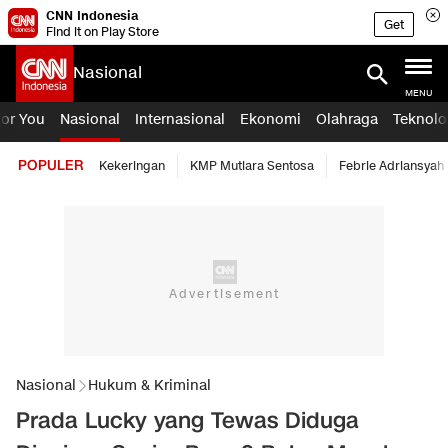
CNN Indonesia
Get
Find it on Play Store
Nasional
MENU
For You
Nasional
Internasional
Ekonomi
Olahraga
Teknolo
POPULER
Kekeringan
KMP Mutiara Sentosa
Febrie Adriansyah
Nasional
Hukum & Kriminal
Prada Lucky yang Tewas Diduga