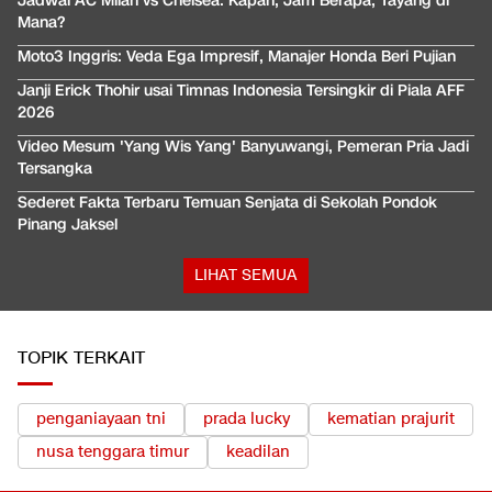
Jadwal AC Milan vs Chelsea: Kapan, Jam Berapa, Tayang di
Mana?
Moto3 Inggris: Veda Ega Impresif, Manajer Honda Beri Pujian
Janji Erick Thohir usai Timnas Indonesia Tersingkir di Piala AFF
2026
Video Mesum 'Yang Wis Yang' Banyuwangi, Pemeran Pria Jadi
Tersangka
Sederet Fakta Terbaru Temuan Senjata di Sekolah Pondok
Pinang Jaksel
LIHAT SEMUA
TOPIK TERKAIT
penganiayaan tni
prada lucky
kematian prajurit
nusa tenggara timur
keadilan