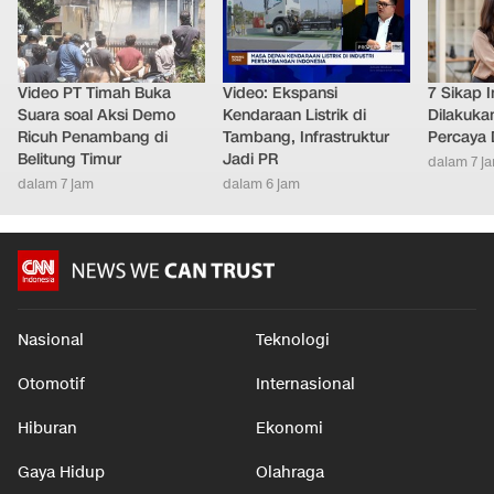
Video PT Timah Buka
Video: Ekspansi
7 Sikap I
Suara soal Aksi Demo
Kendaraan Listrik di
Dilakuka
Ricuh Penambang di
Tambang, Infrastruktur
Percaya D
Belitung Timur
Jadi PR
dalam 7 j
dalam 7 jam
dalam 6 jam
Nasional
Teknologi
Otomotif
Internasional
Hiburan
Ekonomi
Gaya Hidup
Olahraga