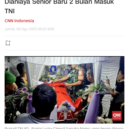
Dianiaya Senior Baru 2 Bulan Masuk
TNI
CNN Indonesia
Jumat, 08 Agu 2025 05:10 WIB
Prajurit TNI AD , Prada Lucky Chepril Saputra Namo, yang tewas diduga