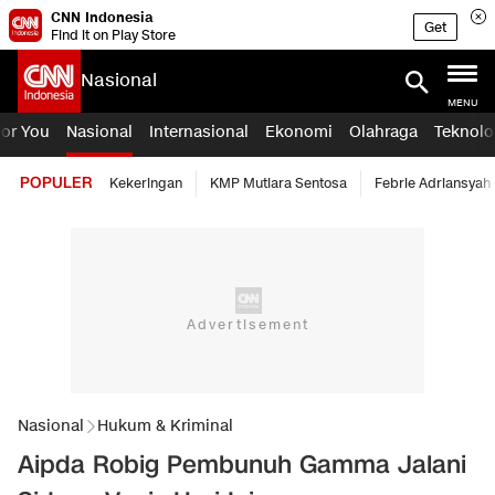
CNN Indonesia
Get
Find it on Play Store
Nasional
MENU
For You
Nasional
Internasional
Ekonomi
Olahraga
Teknolo
POPULER
Kekeringan
KMP Mutiara Sentosa
Febrie Adriansyah
Nasional
Hukum & Kriminal
Aipda Robig Pembunuh Gamma Jalani