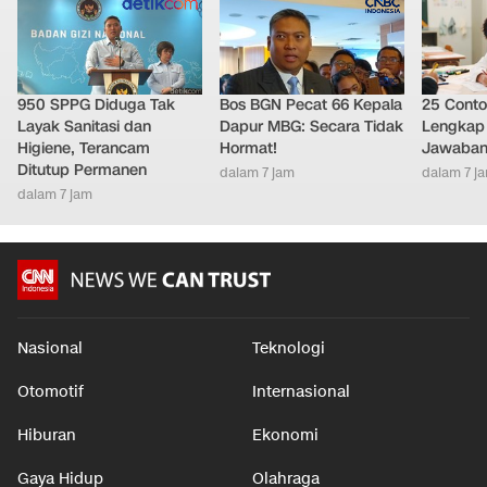
950 SPPG Diduga Tak
Bos BGN Pecat 66 Kepala
25 Conto
Layak Sanitasi dan
Dapur MBG: Secara Tidak
Lengkap 
Higiene, Terancam
Hormat!
Jawaban
Ditutup Permanen
dalam 7 jam
dalam 7 j
dalam 7 jam
Nasional
Teknologi
Otomotif
Internasional
Hiburan
Ekonomi
Gaya Hidup
Olahraga