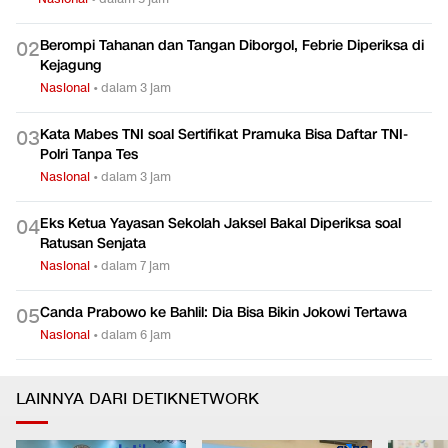
Berompi Tahanan dan Tangan Diborgol, Febrie Diperiksa di
0
2
Kejagung
Nasional
•
dalam 3 jam
Kata Mabes TNI soal Sertifikat Pramuka Bisa Daftar TNI-
0
3
Polri Tanpa Tes
Nasional
•
dalam 3 jam
Eks Ketua Yayasan Sekolah Jaksel Bakal Diperiksa soal
0
4
Ratusan Senjata
Nasional
•
dalam 7 jam
Canda Prabowo ke Bahlil: Dia Bisa Bikin Jokowi Tertawa
0
5
Nasional
•
dalam 6 jam
LAINNYA DARI DETIKNETWORK