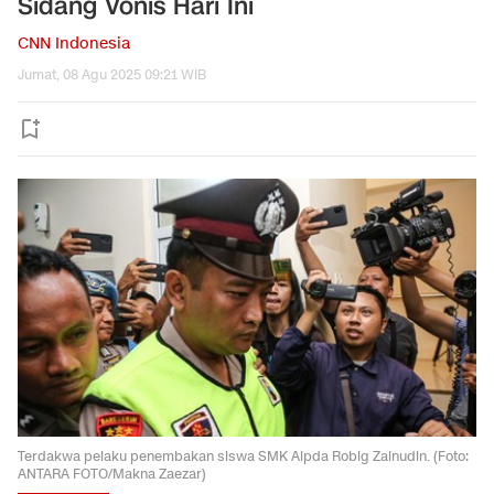
Sidang Vonis Hari Ini
CNN Indonesia
Jumat, 08 Agu 2025 09:21 WIB
Terdakwa pelaku penembakan siswa SMK Aipda Robig Zainudin. (Foto:
ANTARA FOTO/Makna Zaezar)