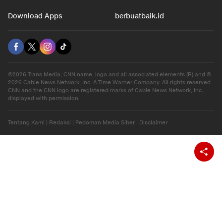
Download Apps
berbuatbaik.id
©2026 Trans Media, CNN name, logo and all associated elements (R) and ©
2026 Cable News Network, Inc. A Time Warner Company. All rights reserved.
CNN and the CNN logo are registered marks of Cable News Network, Inc.,
displayed with permission.
Tentang Kami
|
Redaksi
|
Pedoman Media Siber
|
Disclaimer