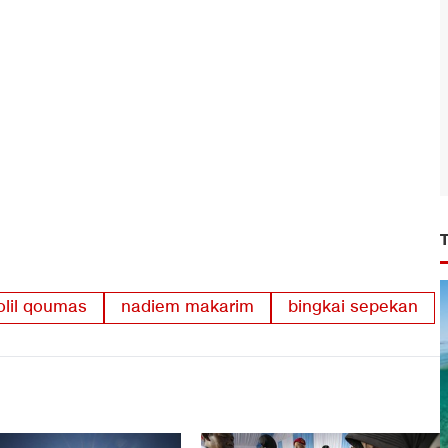
olil qoumas
nadiem makarim
bingkai sepekan