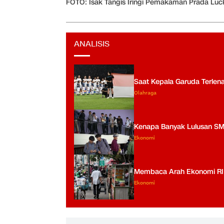
FOTO: Isak Tangis Iringi Pemakaman Prada Luc
ANALISIS
Saat Kepala Garuda Terlen
Olahraga
Kenapa Banyak Lulusan S
Ekonomi
Membaca Arah Ekonomi RI us
Ekonomi