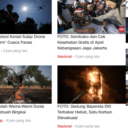
F
T
tani Korsel Sulap Drone
FOTO: Sembako dan Cek
arm' Cuaca Panas
Kesehatan Gratis di Apel
Kebangsaan Jaga Jakarta
• 3 jam yang lalu
Nasional
• 5 jam yang lalu
ndah Warna-Warni Dunia
FOTO: Gedung Bapenda DKI
ebuah Bingkai
Terbakar Hebat, Satu Korban
Dievakuasi
up
• 6 jam yang lalu
Nasional
• 9 jam yang lalu