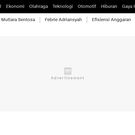
l
Ekonomi
Olahraga
Teknologi
Otomotif
Hiburan
Gaya 
Mutiara Sentosa
Febrie Adriansyah
Efisiensi Anggaran