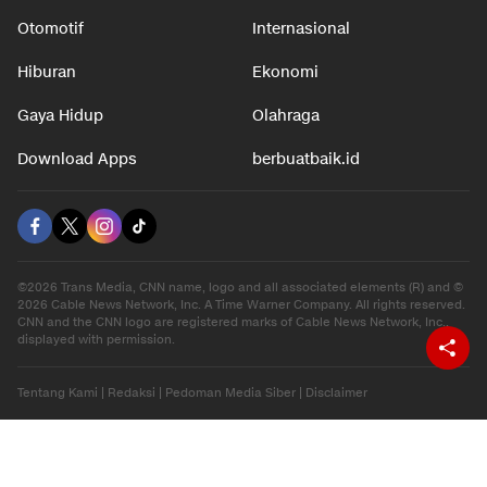
Otomotif
Internasional
Hiburan
Ekonomi
Gaya Hidup
Olahraga
Download Apps
berbuatbaik.id
©2026 Trans Media, CNN name, logo and all associated elements (R) and ©
2026 Cable News Network, Inc. A Time Warner Company. All rights reserved.
CNN and the CNN logo are registered marks of Cable News Network, Inc.,
displayed with permission.
Tentang Kami
|
Redaksi
|
Pedoman Media Siber
|
Disclaimer