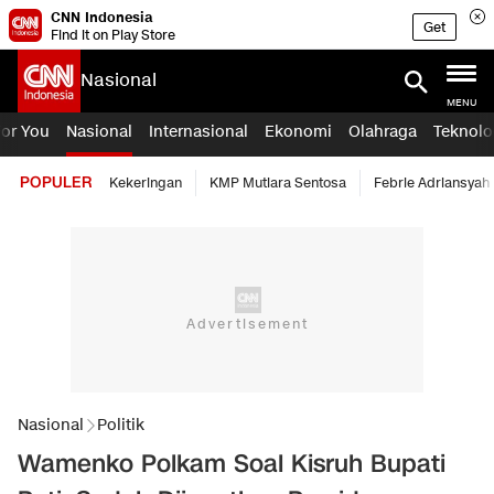
CNN Indonesia
Get
Find it on Play Store
Nasional
MENU
For You
Nasional
Internasional
Ekonomi
Olahraga
Teknolo
POPULER
Kekeringan
KMP Mutiara Sentosa
Febrie Adriansyah
Nasional
Politik
Wamenko Polkam Soal Kisruh Bupati