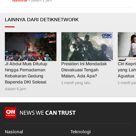
Nasional
•
dalam 2 jam
LAINNYA DARI DETIKNETWORK
Jl Abdul Muis Ditutup
Presiden Ini Mendadak
Ciri Kep
hingga Pemadaman
Dievakuasi Tengah
yang Lahi
Kebakaran Gedung
Malam, Ada Apa?
Agustus
Bapenda DKI Selesai
1 menit yang lalu
1 menit ya
dalam 6 jam
Nasional
Teknologi