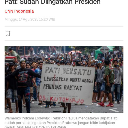
Pati: Sudah Diingatkan Presiden
CNN Indonesia
Minggu, 17 Agu 2025 15:20 WIB
Wamenko Polkam Lodewijk Freidrich Paulus mengatakan Bupati Pati
sudah pernah diingatkan Presiden Prabowo jangan bikin kebijakan
gaduh. (ANTARA FOTO/AJI STYAWAN)