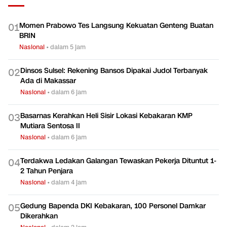
Momen Prabowo Tes Langsung Kekuatan Genteng Buatan
0
1
BRIN
Nasional
•
dalam 5 jam
Dinsos Sulsel: Rekening Bansos Dipakai Judol Terbanyak
0
2
Ada di Makassar
Nasional
•
dalam 6 jam
Basarnas Kerahkan Heli Sisir Lokasi Kebakaran KMP
0
3
Mutiara Sentosa II
Nasional
•
dalam 6 jam
Terdakwa Ledakan Galangan Tewaskan Pekerja Dituntut 1-
0
4
2 Tahun Penjara
Nasional
•
dalam 4 jam
Gedung Bapenda DKI Kebakaran, 100 Personel Damkar
0
5
Dikerahkan