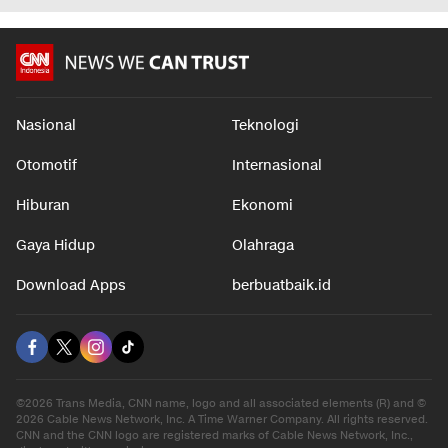
Nasional
Teknologi
Otomotif
Internasional
Hiburan
Ekonomi
Gaya Hidup
Olahraga
Download Apps
berbuatbaik.id
©2026 Trans Media, CNN name, logo and all associated elements (R) and ©
2026 Cable News Network, Inc. A Time Warner Company. All rights reserved.
CNN and the CNN logo are registered marks of Cable News Network, Inc.,