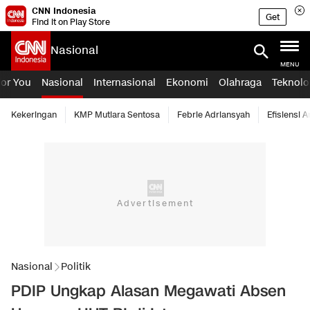
CNN Indonesia
Get
Find it on Play Store
Nasional
MENU
For You
Nasional
Internasional
Ekonomi
Olahraga
Teknolo
Kekeringan
KMP Mutiara Sentosa
Febrie Adriansyah
Efisiensi 
Nasional
Politik
PDIP Ungkap Alasan Megawati Absen