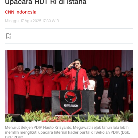
Upacara HUT RI di Istana
CNN Indonesia
Minggu, 17 Agu 2025 17:30 WIB
Menurut Sekjen PDIP Hasto Krisyanto, Megawati sejak tahun lalu lebih
memilih mengikuti upacara internal kader partai di Sekolah PDIP. (Dok.
DPP PDIP)