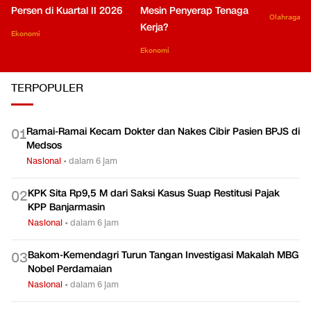
Persen di Kuartal II 2026
Mesin Penyerap Tenaga
Olahraga
Kerja?
Ekonomi
Ekonomi
TERPOPULER
Ramai-Ramai Kecam Dokter dan Nakes Cibir Pasien BPJS di
0
1
Medsos
Nasional
•
dalam 6 jam
KPK Sita Rp9,5 M dari Saksi Kasus Suap Restitusi Pajak
0
2
KPP Banjarmasin
Nasional
•
dalam 6 jam
Bakom-Kemendagri Turun Tangan Investigasi Makalah MBG
0
3
Nobel Perdamaian
Nasional
•
dalam 6 jam