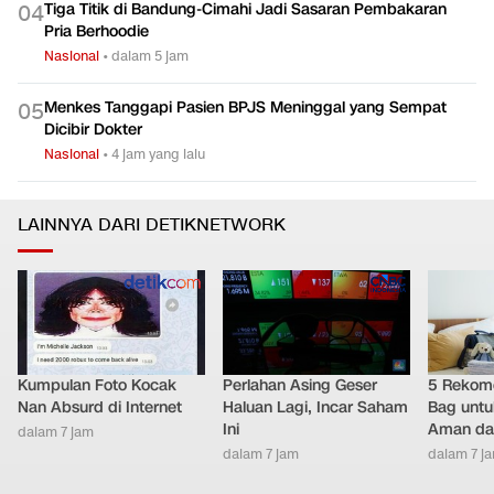
Tiga Titik di Bandung-Cimahi Jadi Sasaran Pembakaran
0
4
Pria Berhoodie
Nasional
•
dalam 5 jam
Menkes Tanggapi Pasien BPJS Meninggal yang Sempat
0
5
Dicibir Dokter
Nasional
•
4 jam yang lalu
LAINNYA DARI DETIKNETWORK
Kumpulan Foto Kocak
Perlahan Asing Geser
5 Rekome
Nan Absurd di Internet
Haluan Lagi, Incar Saham
Bag untu
Ini
Aman da
dalam 7 jam
dalam 7 jam
dalam 7 j