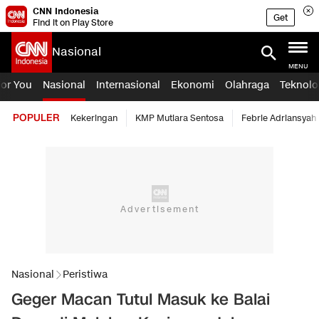
CNN Indonesia
Get
Find it on Play Store
Nasional
MENU
For You
Nasional
Internasional
Ekonomi
Olahraga
Teknolo
POPULER
Kekeringan
KMP Mutiara Sentosa
Febrie Adriansyah
Nasional
Peristiwa
Geger Macan Tutul Masuk ke Balai