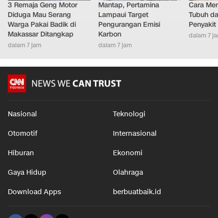
3 Remaja Geng Motor
Mantap, Pertamina
Cara Men
Diduga Mau Serang
Lampaui Target
Tubuh da
Warga Pakai Badik di
Pengurangan Emisi
Penyakit
Makassar Ditangkap
Karbon
dalam 7 j
dalam 7 jam
dalam 7 jam
Nasional
Teknologi
Otomotif
Internasional
Hiburan
Ekonomi
Gaya Hidup
Olahraga
Download Apps
berbuatbaik.id