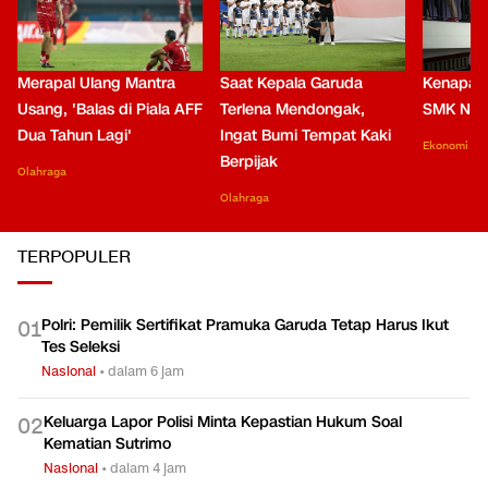
Merapal Ulang Mantra
Saat Kepala Garuda
Kenapa B
Usang, 'Balas di Piala AFF
Terlena Mendongak,
SMK Nga
Dua Tahun Lagi'
Ingat Bumi Tempat Kaki
Ekonomi
Berpijak
Olahraga
Olahraga
TERPOPULER
Polri: Pemilik Sertifikat Pramuka Garuda Tetap Harus Ikut
0
1
Tes Seleksi
Nasional
•
dalam 6 jam
Keluarga Lapor Polisi Minta Kepastian Hukum Soal
0
2
Kematian Sutrimo
Nasional
•
dalam 4 jam