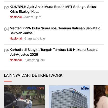
KLH/BPLH Ajak Anak Muda Bedah MRT Sebagai Solusi
0
3
Krisis Ekologi Kota
Nasional
•
dalam 3 jam
Menteri PPPA Buka Suara soal Temuan Ratusan Senjata di
0
4
Sekolah Jaksel
Nasional
•
6 jam yang lalu
Karhutla di Bangka Tengah Tembus 118 Hektare Selama
0
5
Juli-Agustus 2026
Nasional
•
7 jam yang lalu
LAINNYA DARI DETIKNETWORK