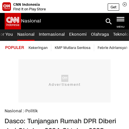
CNN Indonesia
Get
Find it on Play Store
Nasional
MENU
For You
Nasional
Internasional
Ekonomi
Olahraga
Teknolo
POPULER
Kekeringan
KMP Mutiara Sentosa
Febrie Adriansyah
Nasional
Politik
Dasco: Tunjangan Rumah DPR Diberi