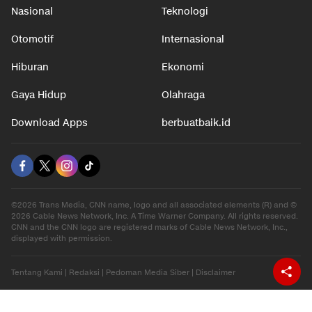
Nasional
Teknologi
Otomotif
Internasional
Hiburan
Ekonomi
Gaya Hidup
Olahraga
Download Apps
berbuatbaik.id
©2026 Trans Media, CNN name, logo and all associated elements (R) and ©
2026 Cable News Network, Inc. A Time Warner Company. All rights reserved.
CNN and the CNN logo are registered marks of Cable News Network, Inc.,
displayed with permission.
Tentang Kami
|
Redaksi
|
Pedoman Media Siber
|
Disclaimer