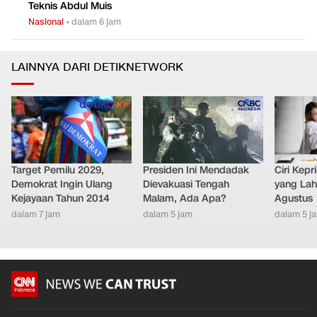
Teknis Abdul Muis
Nasional
•
dalam 6 jam
LAINNYA DARI DETIKNETWORK
Target Pemilu 2029,
Presiden Ini Mendadak
Ciri Kep
Demokrat Ingin Ulang
Dievakuasi Tengah
yang Lahi
Kejayaan Tahun 2014
Malam, Ada Apa?
Agustus
dalam 7 jam
dalam 5 jam
dalam 5 j