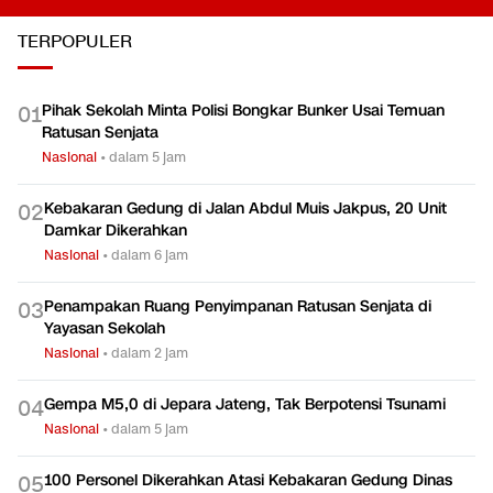
TERPOPULER
Pihak Sekolah Minta Polisi Bongkar Bunker Usai Temuan
0
1
Ratusan Senjata
Nasional
•
dalam 5 jam
Kebakaran Gedung di Jalan Abdul Muis Jakpus, 20 Unit
0
2
Damkar Dikerahkan
Nasional
•
dalam 6 jam
Penampakan Ruang Penyimpanan Ratusan Senjata di
0
3
Yayasan Sekolah
Nasional
•
dalam 2 jam
Gempa M5,0 di Jepara Jateng, Tak Berpotensi Tsunami
0
4
Nasional
•
dalam 5 jam
100 Personel Dikerahkan Atasi Kebakaran Gedung Dinas
0
5