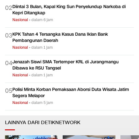
Diintai 3 Bulan, Kapal King Sun Penyelundup Narkoba di
0
2
Kepri Ditangkap
Nasional
•
dalam 6 jam
KPK Tahan 4 Tersangka Kasus Dana Iklan Bank
0
3
Pembangunan Daerah
Nasional
•
dalam 1 jam
Jenazah Siswi SMA Tertemper KRL di Jurangmangu
0
4
Dibawa ke RSU Tangsel
Nasional
•
dalam 1 jam
Polisi Minta Korban Pemaksaan Aborsi Duta Wisata Jatim
0
5
Segera Melapor
Nasional
•
dalam 5 jam
LAINNYA DARI DETIKNETWORK