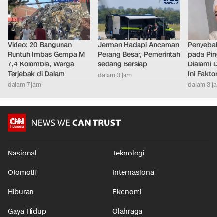
Video: 20 Bangunan
Jerman Hadapi Ancaman
Penyebab
Runtuh Imbas Gempa M
Perang Besar, Pemerintah
pada Pin
7,4 Kolombia, Warga
sedang Bersiap
Dialami D
Terjebak di Dalam
Ini Fakt
dalam 3 jam
dalam 7 jam
dalam 3 j
Nasional
Teknologi
Otomotif
Internasional
Hiburan
Ekonomi
Gaya Hidup
Olahraga