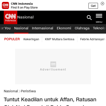
CNN Indonesia
Get
Find it on Play Store
Nasional
MENU
For You
Nasional
Internasional
Ekonomi
Olahraga
Teknolo
POPULER
Kekeringan
KMP Mutiara Sentosa
Febrie Adriansyah
Nasional
Peristiwa
Tuntut Keadilan untuk Affan, Ratusan