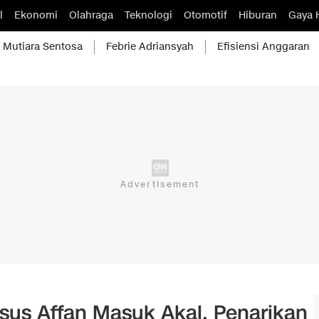
l
Ekonomi
Olahraga
Teknologi
Otomotif
Hiburan
Gaya 
Mutiara Sentosa
Febrie Adriansyah
Efisiensi Anggaran
asus Affan Masuk Akal, Penarikan