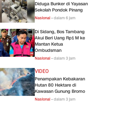
Diduga Bunker di Yayasan
Sekolah Pondok Pinang
Nasional
•
dalam 6 jam
Di Sidang, Bos Tambang
Akui Beri Uang Rp1 M ke
Mantan Ketua
Ombudsman
Nasional
•
dalam 3 jam
VIDEO
Penampakan Kebakaran
Hutan 80 Hektare di
Kawasan Gunung Bromo
Nasional
•
dalam 3 jam