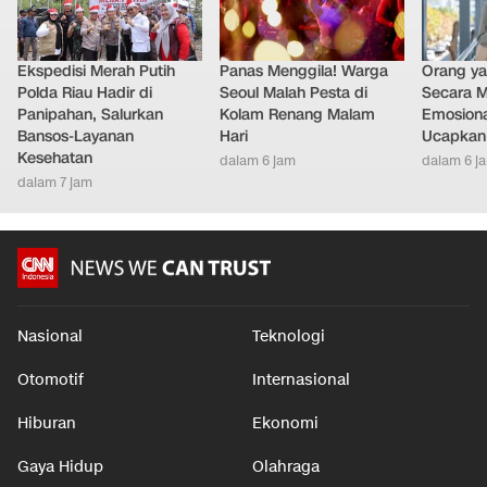
Ekspedisi Merah Putih
Panas Menggila! Warga
Orang y
Polda Riau Hadir di
Seoul Malah Pesta di
Secara M
Panipahan, Salurkan
Kolam Renang Malam
Emosiona
Bansos-Layanan
Hari
Ucapkan 
Kesehatan
dalam 6 jam
dalam 6 j
dalam 7 jam
Nasional
Teknologi
Otomotif
Internasional
Hiburan
Ekonomi
Gaya Hidup
Olahraga