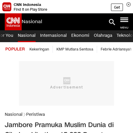
CNN Indonesia
Get
Find it on Play Store
Nasional
MENU
For You
Nasional
Internasional
Ekonomi
Olahraga
Teknolo
POPULER
Kekeringan
KMP Mutiara Sentosa
Febrie Adriansyah
Nasional
Peristiwa
Jambore Pramuka Muslim Dunia di