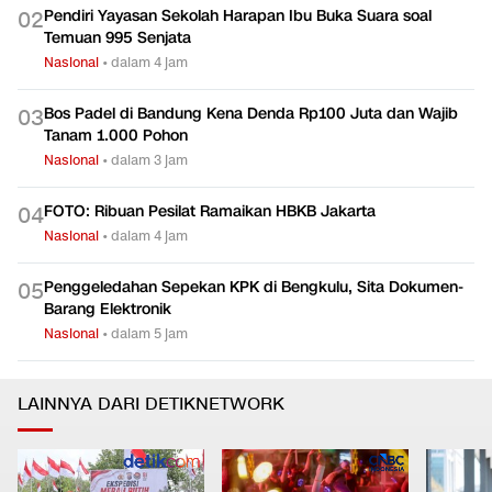
Pendiri Yayasan Sekolah Harapan Ibu Buka Suara soal
0
2
Temuan 995 Senjata
Nasional
•
dalam 4 jam
Bos Padel di Bandung Kena Denda Rp100 Juta dan Wajib
0
3
Tanam 1.000 Pohon
Nasional
•
dalam 3 jam
FOTO: Ribuan Pesilat Ramaikan HBKB Jakarta
0
4
Nasional
•
dalam 4 jam
Penggeledahan Sepekan KPK di Bengkulu, Sita Dokumen-
0
5
Barang Elektronik
Nasional
•
dalam 5 jam
LAINNYA DARI DETIKNETWORK