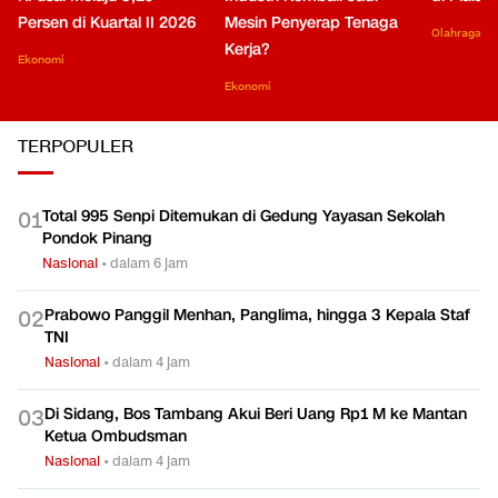
Persen di Kuartal II 2026
Mesin Penyerap Tenaga
Olahraga
Kerja?
Ekonomi
Ekonomi
TERPOPULER
Total 995 Senpi Ditemukan di Gedung Yayasan Sekolah
0
1
Pondok Pinang
Nasional
•
dalam 6 jam
Prabowo Panggil Menhan, Panglima, hingga 3 Kepala Staf
0
2
TNI
Nasional
•
dalam 4 jam
Di Sidang, Bos Tambang Akui Beri Uang Rp1 M ke Mantan
0
3
Ketua Ombudsman
Nasional
•
dalam 4 jam