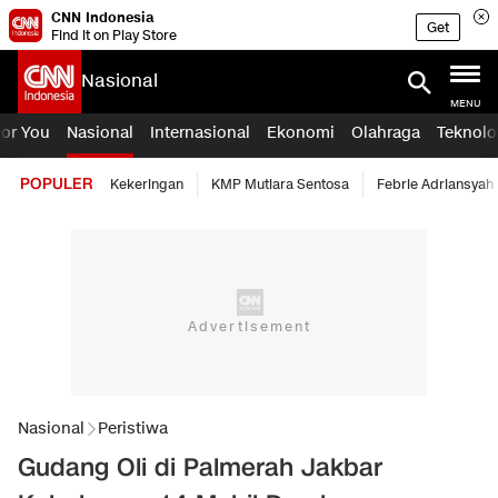
CNN Indonesia
Get
Find it on Play Store
Nasional
MENU
For You
Nasional
Internasional
Ekonomi
Olahraga
Teknolo
POPULER
Kekeringan
KMP Mutiara Sentosa
Febrie Adriansyah
Nasional
Peristiwa
Gudang Oli di Palmerah Jakbar