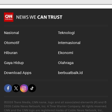
Nasional
Teknologi
Otomotif
Internasional
Hiburan
Ekonomi
Gaya Hidup
Olahraga
Download Apps
berbuatbaik.id
©2026 Trans Media, CNN name, logo and all associated elements (R) and ©
2026 Cable News Network, Inc. A Time Warner Company. All rights reserved.
CNN and the CNN logo are registered marks of Cable News Network, Inc.,