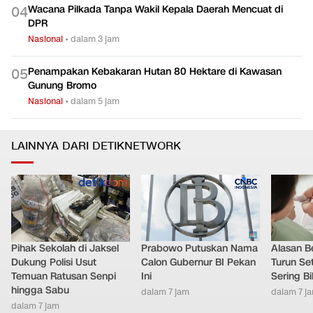
Wacana Pilkada Tanpa Wakil Kepala Daerah Mencuat di
0
4
DPR
Nasional
•
dalam 3 jam
Penampakan Kebakaran Hutan 80 Hektare di Kawasan
0
5
Gunung Bromo
Nasional
•
dalam 5 jam
LAINNYA DARI DETIKNETWORK
Pihak Sekolah di Jaksel
Prabowo Putuskan Nama
Alasan B
Dukung Polisi Usut
Calon Gubernur BI Pekan
Turun Set
Temuan Ratusan Senpi
Ini
Sering Bi
hingga Sabu
dalam 7 jam
dalam 7 j
dalam 7 jam