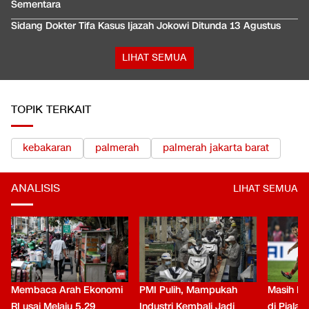
Sementara
Sidang Dokter Tifa Kasus Ijazah Jokowi Ditunda 13 Agustus
LIHAT SEMUA
TOPIK TERKAIT
kebakaran
palmerah
palmerah jakarta barat
ANALISIS
LIHAT SEMUA
Membaca Arah Ekonomi
PMI Pulih, Mampukah
Masih Be
RI usai Melaju 5,29
Industri Kembali Jadi
di Piala