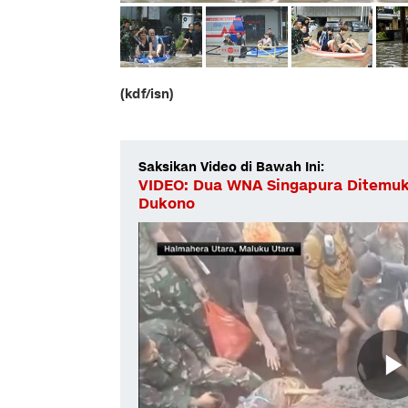
(kdf/isn)
Saksikan Video di Bawah Ini:
VIDEO: Dua WNA Singapura Ditemuk
Dukono