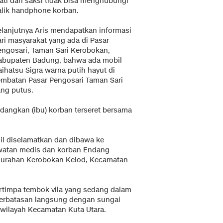
ati dan saksi tidak bisa menghubungi
alik handphone korban.
elanjutnya Aris mendapatkan informasi
ari masyarakat yang ada di Pasar
engosari, Taman Sari Kerobokan,
abupaten Badung, bahwa ada mobil
ihatsu Sigra warna putih hayut di
embatan Pasar Pengosari Taman Sari
ang putus.
edangkan (ibu) korban terseret bersama
sil diselamatkan dan dibawa ke
atan medis dan korban Endang
elurahan Kerobokan Kelod, Kecamatan
rtimpa tembok vila yang sedang dalam
berbatasan langsung dengan sungai
 wilayah Kecamatan Kuta Utara.