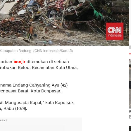
n Kabupaten Badung. (CNN Indonesia/Kadafi)
korban
banjir
ditemukan di sebuah
Kerobokan Kelod, Kecamatan Kuta Utara,
rnama Endang Cahyaning Ayu (42)
enpasar Barat, Kota Denpasar.
it Mangusada Kapal," kata Kapolsek
, Rabu (10/9).
K
B
MENT