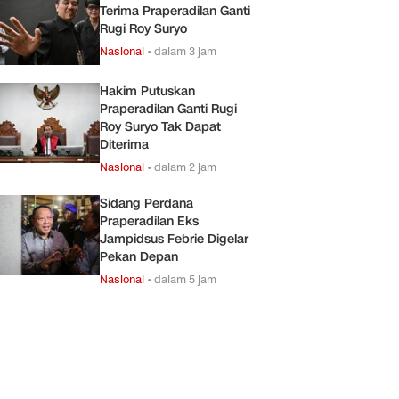
Terima Praperadilan Ganti
Rugi Roy Suryo
Nasional
•
dalam 3 jam
Hakim Putuskan
Praperadilan Ganti Rugi
Roy Suryo Tak Dapat
Diterima
Nasional
•
dalam 2 jam
Sidang Perdana
Praperadilan Eks
Jampidsus Febrie Digelar
Pekan Depan
Nasional
•
dalam 5 jam