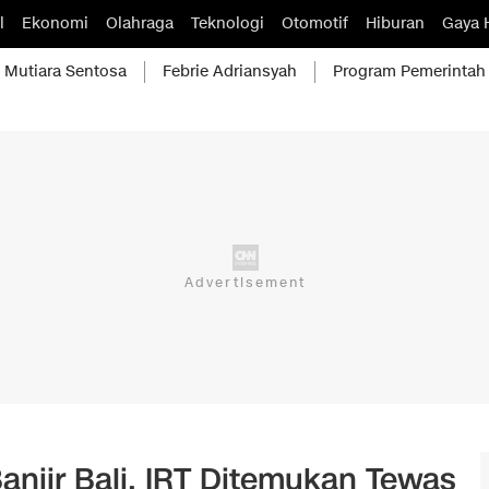
l
Ekonomi
Olahraga
Teknologi
Otomotif
Hiburan
Gaya 
Mutiara Sentosa
Febrie Adriansyah
Program Pemerintah
Banjir Bali, IRT Ditemukan Tewas