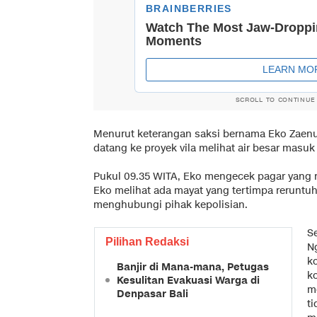
SCROLL TO CONTINUE
Menurut keterangan saksi bernama Eko Zaenur
datang ke proyek vila melihat air besar masuk 
Pukul 09.35 WITA, Eko mengecek pagar yang r
Eko melihat ada mayat yang tertimpa reruntu
menghubungi pihak kepolisian.
Se
Pilihan Redaksi
N
k
Banjir di Mana-mana, Petugas
k
Kesulitan Evakuasi Warga di
me
Denpasar Bali
t