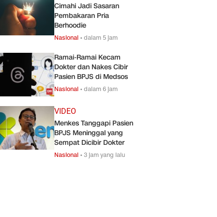
Cimahi Jadi Sasaran
Pembakaran Pria
Berhoodie
Nasional
•
dalam 5 jam
Ramai-Ramai Kecam
Dokter dan Nakes Cibir
Pasien BPJS di Medsos
Nasional
•
dalam 6 jam
VIDEO
Menkes Tanggapi Pasien
BPJS Meninggal yang
Sempat Dicibir Dokter
Nasional
•
3 jam yang lalu