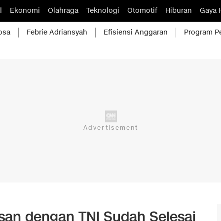
l
Ekonomi
Olahraga
Teknologi
Otomotif
Hiburan
Gaya 
osa
Febrie Adriansyah
Efisiensi Anggaran
Program P
usan dengan TNI Sudah Selesai