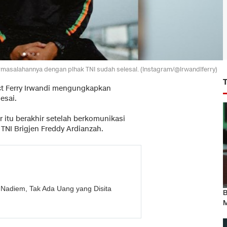
masalahannya dengan pihak TNI sudah selesai. (Instagram/@irwandiferry)
ct Ferry Irwandi mengungkapkan
esai.
 itu berakhir setelah berkomunikasi
NI Brigjen Freddy Ardianzah.
Nadiem, Tak Ada Uang yang Disita
B
M