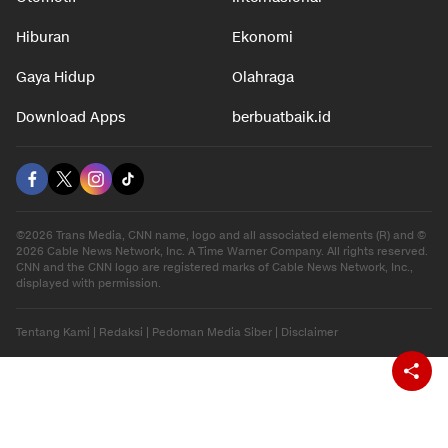
Hiburan
Ekonomi
Gaya Hidup
Olahraga
Download Apps
berbuatbaik.id
©2026 Trans Media, CNN name, logo and all associated elements (R) and ©
2026 Cable News Network, Inc. A Time Warner Company. All rights reserved.
CNN and the CNN logo are registered marks of Cable News Network, Inc.,
displayed with permission.
Tentang Kami
|
Redaksi
|
Pedoman Media Siber
|
Disclaimer