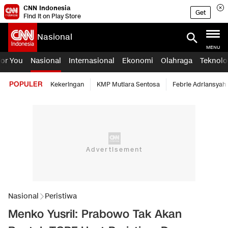
CNN Indonesia
Get
Find it on Play Store
Nasional
MENU
For You
Nasional
Internasional
Ekonomi
Olahraga
Teknolo
POPULER
Kekeringan
KMP Mutiara Sentosa
Febrie Adriansyah
Nasional
Peristiwa
Menko Yusril: Prabowo Tak Akan