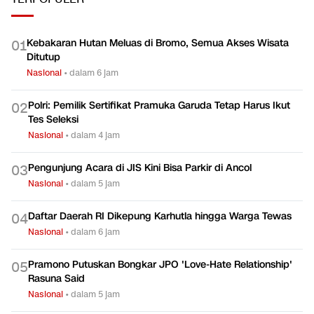
Kebakaran Hutan Meluas di Bromo, Semua Akses Wisata
0
1
Ditutup
Nasional
•
dalam 6 jam
Polri: Pemilik Sertifikat Pramuka Garuda Tetap Harus Ikut
0
2
Tes Seleksi
Nasional
•
dalam 4 jam
Pengunjung Acara di JIS Kini Bisa Parkir di Ancol
0
3
Nasional
•
dalam 5 jam
Daftar Daerah RI Dikepung Karhutla hingga Warga Tewas
0
4
Nasional
•
dalam 6 jam
Pramono Putuskan Bongkar JPO 'Love-Hate Relationship'
0
5
Rasuna Said
Nasional
•
dalam 5 jam