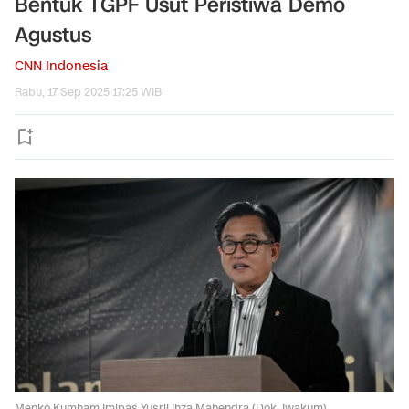
Bentuk TGPF Usut Peristiwa Demo
Agustus
CNN Indonesia
Rabu, 17 Sep 2025 17:25 WIB
Menko Kumham Imipas Yusril Ihza Mahendra (Dok. Iwakum)