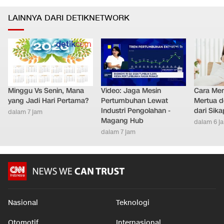
LAINNYA DARI DETIKNETWORK
Minggu Vs Senin, Mana
Video: Jaga Mesin
Cara Men
yang Jadi Hari Pertama?
Pertumbuhan Lewat
Mertua d
Industri Pengolahan -
dari Sik
dalam 7 jam
Magang Hub
dalam 6 j
dalam 7 jam
Nasional
Teknologi
Otomotif
Internasional