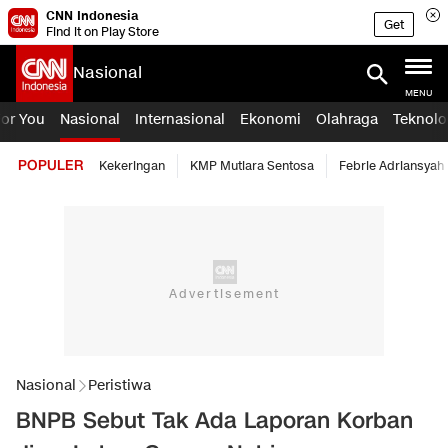
CNN Indonesia
Get
Find it on Play Store
Nasional
MENU
For You
Nasional
Internasional
Ekonomi
Olahraga
Teknolo
POPULER
Kekeringan
KMP Mutiara Sentosa
Febrie Adriansyah
Nasional
Peristiwa
BNPB Sebut Tak Ada Laporan Korban