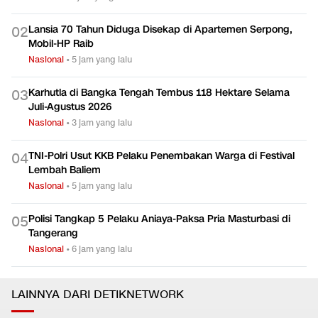
Lansia 70 Tahun Diduga Disekap di Apartemen Serpong,
0
2
Mobil-HP Raib
Nasional
•
5 jam yang lalu
Karhutla di Bangka Tengah Tembus 118 Hektare Selama
0
3
Juli-Agustus 2026
Nasional
•
3 jam yang lalu
TNI-Polri Usut KKB Pelaku Penembakan Warga di Festival
0
4
Lembah Baliem
Nasional
•
5 jam yang lalu
Polisi Tangkap 5 Pelaku Aniaya-Paksa Pria Masturbasi di
0
5
Tangerang
Nasional
•
6 jam yang lalu
LAINNYA DARI DETIKNETWORK