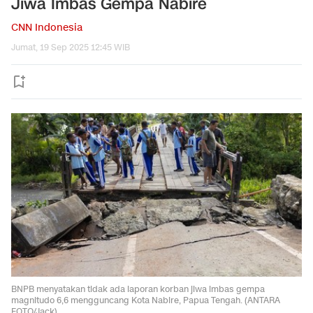
Jiwa Imbas Gempa Nabire
CNN Indonesia
Jumat, 19 Sep 2025 12:45 WIB
BNPB menyatakan tidak ada laporan korban jiwa imbas gempa
magnitudo 6,6 mengguncang Kota Nabire, Papua Tengah. (ANTARA
FOTO/Jack)