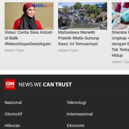
Video: Cerita Sivia Azizah
Mahasiswa Meneliti
Shenina
di Balik
Praktik Mistis Gunung
Ungkap 
#MakeAbayaGreatAgain
Kawi, Ini Temuannya!
dengan 
Tak Terl
dalam 7 jam
dalam 6 jam
Hidup
dalam 7 j
Nasional
Teknologi
Otomotif
Internasional
Hiburan
Ekonomi