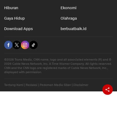
Hiburan
Ekonomi
Gaya Hidup
Olahraga
Download Apps
berbuatbaik.id
©2026 Trans Media, CNN name, logo and all associated elements (R) and ©
2026 Cable News Network, Inc. A Time Warner Company. All rights reserved.
CNN and the CNN logo are registered marks of Cable News Network, Inc.,
displayed with permission.
Tentang Kami
|
Redaksi
|
Pedoman Media Siber
|
Disclaimer