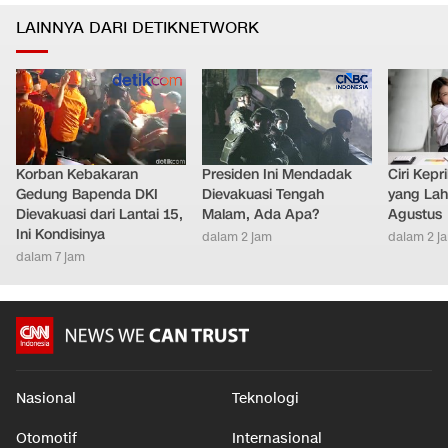
LAINNYA DARI DETIKNETWORK
Korban Kebakaran
Presiden Ini Mendadak
Ciri Kep
Gedung Bapenda DKI
Dievakuasi Tengah
yang Lahi
Dievakuasi dari Lantai 15,
Malam, Ada Apa?
Agustus
Ini Kondisinya
dalam 2 jam
dalam 2 j
dalam 7 jam
Nasional
Teknologi
Otomotif
Internasional