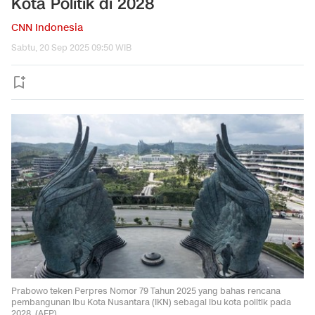
Kota Politik di 2028
CNN Indonesia
Sabtu, 20 Sep 2025 09:50 WIB
Prabowo teken Perpres Nomor 79 Tahun 2025 yang bahas rencana
pembangunan Ibu Kota Nusantara (IKN) sebagai ibu kota politik pada
2028. (AFP)