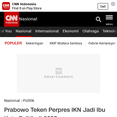
CNN Indonesia
Get
Find it on Play Store
Nasional
MENU
For You
Nasional
Internasional
Ekonomi
Olahraga
Teknolo
POPULER
Kekeringan
KMP Mutiara Sentosa
Febrie Adriansyah
Nasional
Politik
Prabowo Teken Perpres IKN Jadi Ibu