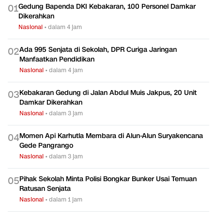
Gedung Bapenda DKI Kebakaran, 100 Personel Damkar
0
1
Dikerahkan
Nasional
•
dalam 4 jam
Ada 995 Senjata di Sekolah, DPR Curiga Jaringan
0
2
Manfaatkan Pendidikan
Nasional
•
dalam 4 jam
Kebakaran Gedung di Jalan Abdul Muis Jakpus, 20 Unit
0
3
Damkar Dikerahkan
Nasional
•
dalam 3 jam
Momen Api Karhutla Membara di Alun-Alun Suryakencana
0
4
Gede Pangrango
Nasional
•
dalam 3 jam
Pihak Sekolah Minta Polisi Bongkar Bunker Usai Temuan
0
5
Ratusan Senjata
Nasional
•
dalam 1 jam