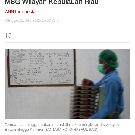
MBG Wilayah Kepulauan Riau
CNN Indonesia
Minggu, 21 Sep 2025 15:50 WIB
Temuan ulat hingga makanan basi di makan bergizi gratis wilayah
Batam hingga Karimun. (ANTARA FOTO/HASRUL SAID)