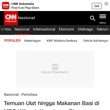
CNN Indonesia
Get
Find it on Play Store
Nasional
MENU
For You
Nasional
Internasional
Ekonomi
Olahraga
Teknolo
POPULER
Kekeringan
KMP Mutiara Sentosa
Febrie Adriansyah
Nasional
Peristiwa
Temuan Ulat hingga Makanan Basi di