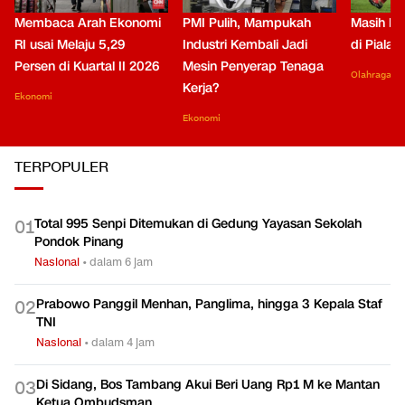
Membaca Arah Ekonomi
PMI Pulih, Mampukah
Masih Be
RI usai Melaju 5,29
Industri Kembali Jadi
di Piala
Persen di Kuartal II 2026
Mesin Penyerap Tenaga
Olahraga
Kerja?
Ekonomi
Ekonomi
TERPOPULER
Total 995 Senpi Ditemukan di Gedung Yayasan Sekolah
0
1
Pondok Pinang
Nasional
•
dalam 6 jam
Prabowo Panggil Menhan, Panglima, hingga 3 Kepala Staf
0
2
TNI
Nasional
•
dalam 4 jam
Di Sidang, Bos Tambang Akui Beri Uang Rp1 M ke Mantan
0
3
Ketua Ombudsman