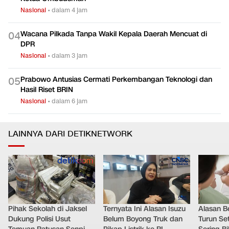
Nasional
•
dalam 4 jam
Wacana Pilkada Tanpa Wakil Kepala Daerah Mencuat di
0
4
DPR
Nasional
•
dalam 3 jam
Prabowo Antusias Cermati Perkembangan Teknologi dan
0
5
Hasil Riset BRIN
Nasional
•
dalam 6 jam
LAINNYA DARI DETIKNETWORK
Pihak Sekolah di Jaksel
Ternyata Ini Alasan Isuzu
Alasan B
Dukung Polisi Usut
Belum Boyong Truk dan
Turun Set