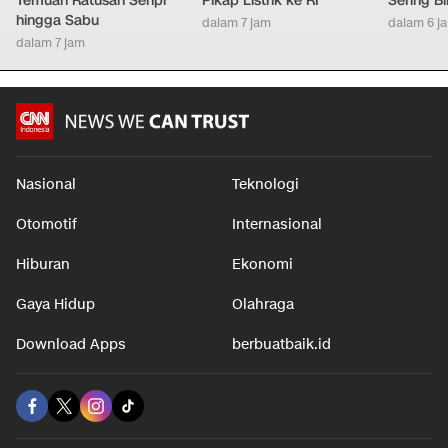
Temuan Ratusan Senpi
Pikap Listrik ke RI
Sering Bi
hingga Sabu
dalam 7 jam
dalam 6 j
dalam 7 jam
Nasional
Teknologi
Otomotif
Internasional
Hiburan
Ekonomi
Gaya Hidup
Olahraga
Download Apps
berbuatbaik.id