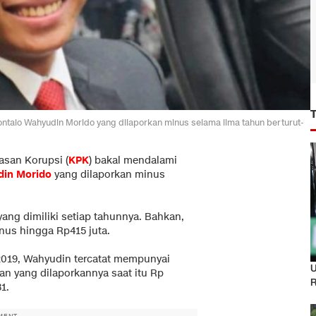
talo Wahyudin Morido yang dilaporkan minus selama lima tahun berturut-
san Korupsi (
KPK
) bakal mendalami
in Morido
yang dilaporkan minus
ang dimiliki setiap tahunnya. Bahkan,
nus hingga Rp415 juta.
2019, Wahyudin tercatat mempunyai
U
aan yang dilaporkannya saat itu Rp
R
1.
MENT