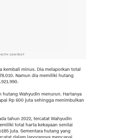
 WITH CONTENT
a kembali minus. Dia melaporkan total
78.010. Namun dia memiliki hutang
.921.990.
an hutang Wahyudin menurun. Hartanya
apai Rp 600 juta sehingga menimbulkan
ada tahun 2022, tercatat Wahyudin
miliki total harta kekayaan senilai
p185 juta. Sementara hutang yang
ercatat dalam laporannya mencapai