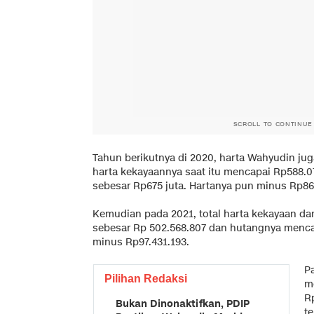
SCROLL TO CONTINUE
Tahun berikutnya di 2020, harta Wahyudin jug
harta kekayaannya saat itu mencapai Rp588.0
sebesar Rp675 juta. Hartanya pun minus Rp86
Kemudian pada 2021, total harta kekayaan d
sebesar Rp 502.568.807 dan hutangnya menc
minus Rp97.431.193.
P
Pilihan Redaksi
me
R
Bukan Dinonaktifkan, PDIP
t