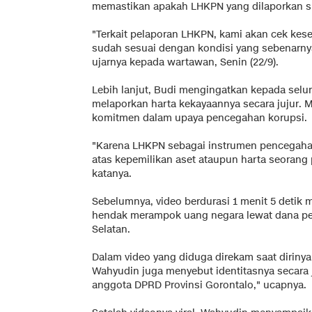
memastikan apakah LHKPN yang dilaporkan su
"Terkait pelaporan LHKPN, kami akan cek kes
sudah sesuai dengan kondisi yang sebenarnya 
ujarnya kepada wartawan, Senin (22/9).
Lebih lanjut, Budi mengingatkan kepada seluru
melaporkan harta kekayaannya secara jujur. M
komitmen dalam upaya pencegahan korupsi.
"Karena LHKPN sebagai instrumen pencegahan
atas kepemilikan aset ataupun harta seorang
katanya.
Sebelumnya, video berdurasi 1 menit 5 detik
hendak merampok uang negara lewat dana per
Selatan.
Dalam video yang diduga direkam saat dirin
Wahyudin juga menyebut identitasnya secara j
anggota DPRD Provinsi Gorontalo," ucapnya.