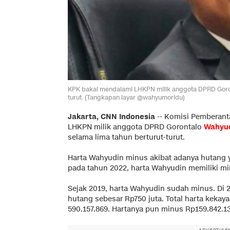
KPK bakal mendalami LHKPN milik anggota DPRD Goron
turut. (Tangkapan layar @wahyumoridu)
Jakarta, CNN Indonesia
--
Komisi Pemberanta
LHKPN milik anggota DPRD Gorontalo
Wahyud
selama lima tahun berturut-turut.
Harta Wahyudin minus akibat adanya hutang y
pada tahun 2022, harta Wahyudin memiliki mi
Sejak 2019, harta Wahyudin sudah minus. Di 
hutang sebesar Rp750 juta. Total harta kekay
590.157.869. Hartanya pun minus Rp159.842.13
ADVERTISE