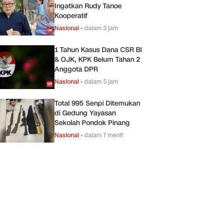
Ingatkan Rudy Tanoe
Kooperatif
Nasional
•
dalam 3 jam
1 Tahun Kasus Dana CSR BI
& OJK, KPK Belum Tahan 2
Anggota DPR
Nasional
•
dalam 5 jam
Total 995 Senpi Ditemukan
di Gedung Yayasan
Sekolah Pondok Pinang
Nasional
•
dalam 7 menit