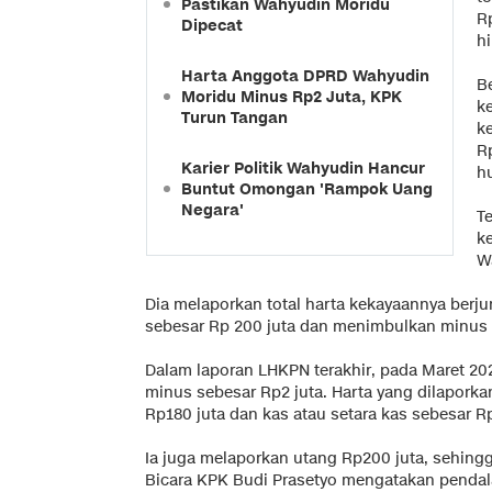
Pastikan Wahyudin Moridu
R
Dipecat
h
Harta Anggota DPRD Wahyudin
B
Moridu Minus Rp2 Juta, KPK
k
Turun Tangan
ke
R
Karier Politik Wahyudin Hancur
h
Buntut Omongan 'Rampok Uang
Negara'
T
k
W
Dia melaporkan total harta kekayaannya berju
sebesar Rp 200 juta dan menimbulkan minus 
Dalam laporan LHKPN terakhir, pada Maret 20
minus sebesar Rp2 juta. Harta yang dilaporka
Rp180 juta dan kas atau setara kas sebesar Rp
Ia juga melaporkan utang Rp200 juta, sehingg
Bicara KPK Budi Prasetyo mengatakan pendal