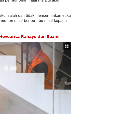
kan permohonan maaf melalui akun
 akui salah dan tidak mencerminkan etika
ya mohon maaf beribu-ribu maaf kepada
Hevearita Rahayu dan Suami