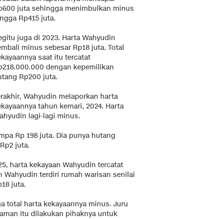
p600 juta sehingga menimbulkan minus
ingga Rp415 juta.
egitu juga di 2023. Harta Wahyudin
embali minus sebesar Rp18 juta. Total
kayaannya saat itu tercatat
p218.000.000 dengan kepemilikan
utang Rp200 juta.
erakhir, Wahyudin melaporkan harta
ekayaannya tahun kemari, 2024. Harta
ahyudin lagi-lagi minus.
mpa Rp 198 juta. Dia punya hutang
Rp2 juta.
25, harta kekayaan Wahyudin tercatat
n Wahyudin terdiri rumah warisan senilai
18 juta.
a total harta kekayaannya minus. Juru
aman itu dilakukan pihaknya untuk