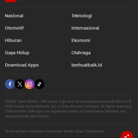
Nasional
Teknologi
Otomotif
Internasional
Hiburan
Ekonomi
Gaya Hidup
Olahraga
Download Apps
berbuatbaik.id
©2026 Trans Media, CNN name, logo and all associated elements (R) and ©
2026 Cable News Network, Inc. A Time Warner Company. All rights reserved.
CNN and the CNN logo are registered marks of Cable News Network, Inc.,
displayed with permission.
Tentang Kami
|
Redaksi
|
Pedoman Media Siber
|
Disclaimer