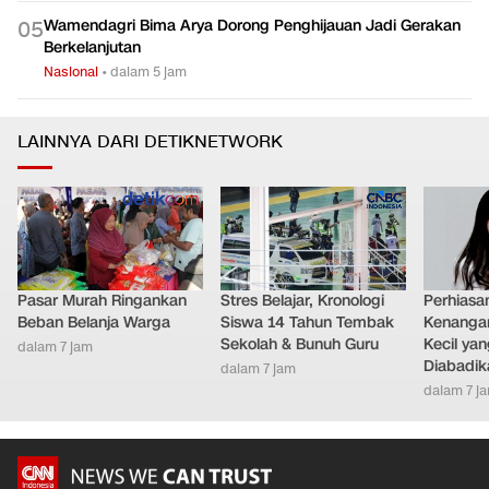
Wamendagri Bima Arya Dorong Penghijauan Jadi Gerakan
0
5
Berkelanjutan
Nasional
•
dalam 5 jam
LAINNYA DARI DETIKNETWORK
Pasar Murah Ringankan
Stres Belajar, Kronologi
Perhiasa
Beban Belanja Warga
Siswa 14 Tahun Tembak
Kenangan
Sekolah & Bunuh Guru
Kecil ya
dalam 7 jam
Diabadik
dalam 7 jam
dalam 7 j