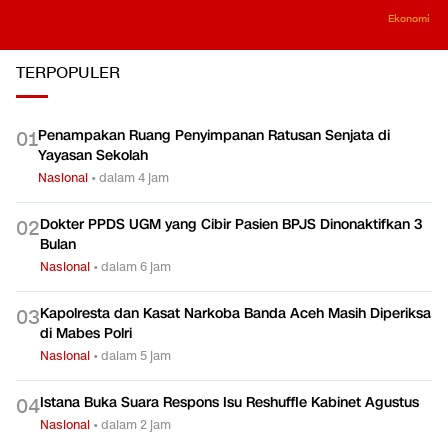
Ekonomi
TERPOPULER
Penampakan Ruang Penyimpanan Ratusan Senjata di
0
1
Yayasan Sekolah
Nasional
•
dalam 4 jam
Dokter PPDS UGM yang Cibir Pasien BPJS Dinonaktifkan 3
0
2
Bulan
Nasional
•
dalam 6 jam
Kapolresta dan Kasat Narkoba Banda Aceh Masih Diperiksa
0
3
di Mabes Polri
Nasional
•
dalam 5 jam
Istana Buka Suara Respons Isu Reshuffle Kabinet Agustus
0
4
Nasional
•
dalam 2 jam