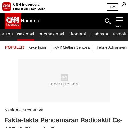
CNN Indonesia
Get
Find it on Play Store
Nasional
MENU
For You
Nasional
Internasional
Ekonomi
Olahraga
Teknolo
POPULER
Kekeringan
KMP Mutiara Sentosa
Febrie Adriansyah
Nasional
Peristiwa
Fakta-fakta Pencemaran Radioaktif Cs-