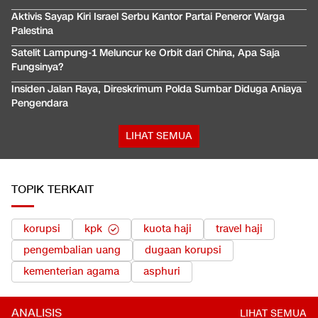
Aktivis Sayap Kiri Israel Serbu Kantor Partai Peneror Warga
Palestina
Satelit Lampung-1 Meluncur ke Orbit dari China, Apa Saja
Fungsinya?
Insiden Jalan Raya, Direskrimum Polda Sumbar Diduga Aniaya
Pengendara
LIHAT SEMUA
TOPIK TERKAIT
korupsi
kpk
kuota haji
travel haji
pengembalian uang
dugaan korupsi
kementerian agama
asphuri
ANALISIS
LIHAT SEMUA