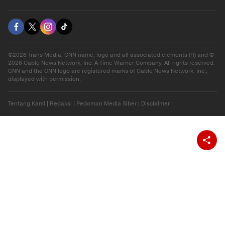
©2026 Trans Media, CNN name, logo and all associated elements (R) and ©
2026 Cable News Network, Inc. A Time Warner Company. All rights reserved.
CNN and the CNN logo are registered marks of Cable News Network, Inc.,
displayed with permission.
Tentang Kami
|
Redaksi
|
Pedoman Media Siber
|
Disclaimer