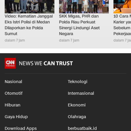
Video: Kematian Janggal
SKK Migas, PHR dan
10 Cara 
Eks Istri Polisi di Medan
Polda Riau Perkuat
Karier y
Dilaporkan ke Polda
Sinergi Lindungi Aset
Sebelum 
Sumut
Negara
Pekerjaa
dalam 7 jam
dalam 7 jam
dalam 7 j
Nasional
Teknologi
Otomotif
Internasional
Hiburan
Ekonomi
Gaya Hidup
Olahraga
Download Apps
berbuatbaik.id