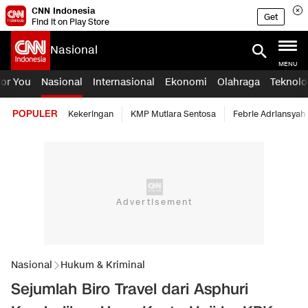
CNN Indonesia
Get
Find it on Play Store
Nasional
MENU
For You
Nasional
Internasional
Ekonomi
Olahraga
Teknolo
POPULER
Kekeringan
KMP Mutiara Sentosa
Febrie Adriansyah
Nasional
Hukum & Kriminal
Sejumlah Biro Travel dari Asphuri