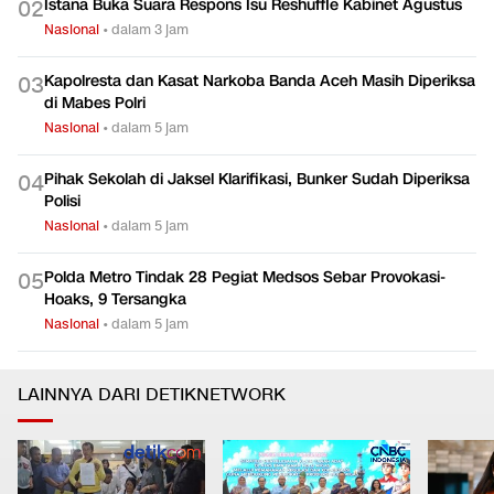
Istana Buka Suara Respons Isu Reshuffle Kabinet Agustus
0
2
Nasional
•
dalam 3 jam
Kapolresta dan Kasat Narkoba Banda Aceh Masih Diperiksa
0
3
di Mabes Polri
Nasional
•
dalam 5 jam
Pihak Sekolah di Jaksel Klarifikasi, Bunker Sudah Diperiksa
0
4
Polisi
Nasional
•
dalam 5 jam
Polda Metro Tindak 28 Pegiat Medsos Sebar Provokasi-
0
5
Hoaks, 9 Tersangka
Nasional
•
dalam 5 jam
LAINNYA DARI DETIKNETWORK