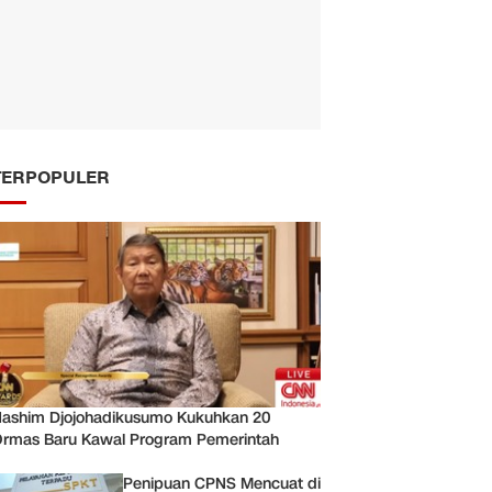
TERPOPULER
ashim Djojohadikusumo Kukuhkan 20
rmas Baru Kawal Program Pemerintah
Penipuan CPNS Mencuat di