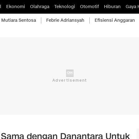
l
Ekonomi
Olahraga
Teknologi
Otomotif
Hiburan
Gaya 
Mutiara Sentosa
Febrie Adriansyah
Efisiensi Anggaran
a Sama dengan Danantara Untuk