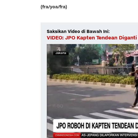
(fra/yoa/fra)
Saksikan Video di Bawah Ini:
VIDEO: JPO Kapten Tendean Diganti