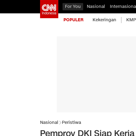
For You
Nasional
Internasiona
POPULER
Kekeringan
KMP 
Nasional
Peristiwa
Pemprov DKI Siap Kerj