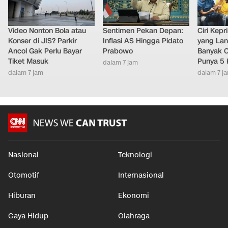
Video Nonton Bola atau
Sentimen Pekan Depan:
Ciri Kep
Konser di JIS? Parkir
Inflasi AS Hingga Pidato
yang Lan
Ancol Gak Perlu Bayar
Prabowo
Banyak O
Tiket Masuk
Punya 5 
dalam 7 jam
dalam 7 jam
dalam 7 j
Nasional
Teknologi
Otomotif
Internasional
Hiburan
Ekonomi
Gaya Hidup
Olahraga