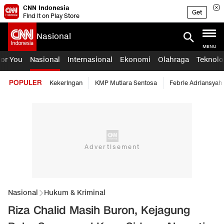
CNN Indonesia
Get
Find it on Play Store
Nasional
MENU
For You
Nasional
Internasional
Ekonomi
Olahraga
Teknolo
POPULER
Kekeringan
KMP Mutiara Sentosa
Febrie Adriansyah
Nasional
Hukum & Kriminal
Riza Chalid Masih Buron, Kejagung