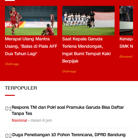
Merapal Ulang Mantra
Saat Kepala Garuda
Kenapa B
Usang, 'Balas di Piala AFF
Terlena Mendongak,
SMK Nga
Dua Tahun Lagi'
Ingat Bumi Tempat Kaki
Ekonomi
Berpijak
Olahraga
Olahraga
TERPOPULER
Respons TNI dan Polri soal Pramuka Garuda Bisa Daftar
0
1
Tanpa Tes
Nasional
•
dalam 6 jam
Duga Penebangan 10 Pohon Terencana, DPRD Bandung
0
2