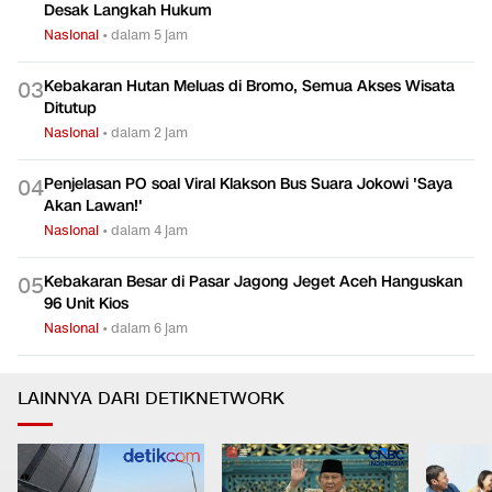
Desak Langkah Hukum
Nasional
•
dalam 5 jam
Kebakaran Hutan Meluas di Bromo, Semua Akses Wisata
0
3
Ditutup
Nasional
•
dalam 2 jam
Penjelasan PO soal Viral Klakson Bus Suara Jokowi 'Saya
0
4
Akan Lawan!'
Nasional
•
dalam 4 jam
Kebakaran Besar di Pasar Jagong Jeget Aceh Hanguskan
0
5
96 Unit Kios
Nasional
•
dalam 6 jam
LAINNYA DARI DETIKNETWORK