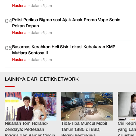
Nasional
•
dalam 5 jam
Polisi Periksa Bigmo soal Ajak Anak Promo Vape Senin
0
4
Pekan Depan
Nasional
•
dalam 6 jam
Basarnas Kerahkan Heli Sisir Lokasi Kebakaran KMP
0
5
Mutiara Sentosa II
Nasional
•
dalam 5 jam
LAINNYA DARI DETIKNETWORK
Nikahan Tom Holland-
Tiba-Tiba Muncul Mobil
Ciri Kep
Zendaya: Pedesaan
Tahun 1885 di BSD,
yang Lahi
Inggris dan Pamer Cincin
Begini Bentuknya
Agustus