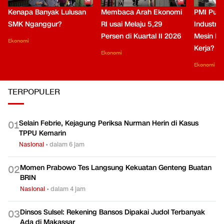
Kenapa Banyak Lulusan
Membaca Arah Ekonomi
PMI Puli
SMK Nganggur?
RI usai Melaju 5,29
Industri 
Persen di Kuartal II 2026
Mesin Pe
Ekonomi
Kerja?
Ekonomi
Ekonomi
TERPOPULER
Selain Febrie, Kejagung Periksa Nurman Herin di Kasus
0
1
TPPU Kemarin
Nasional
•
dalam 6 jam
Momen Prabowo Tes Langsung Kekuatan Genteng Buatan
0
2
BRIN
Nasional
•
dalam 4 jam
Dinsos Sulsel: Rekening Bansos Dipakai Judol Terbanyak
0
3
Ada di Makassar