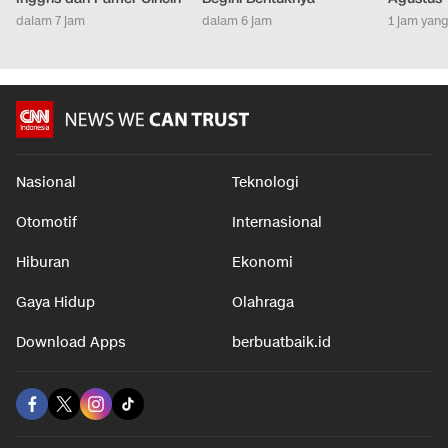
dalam 7 jam
dalam 6 jam
1 jam yang
Nasional
Teknologi
Otomotif
Internasional
Hiburan
Ekonomi
Gaya Hidup
Olahraga
Download Apps
berbuatbaik.id