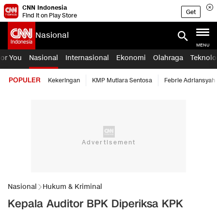
CNN Indonesia
Get
Find it on Play Store
Nasional
MENU
For You
Nasional
Internasional
Ekonomi
Olahraga
Teknolo
POPULER
Kekeringan
KMP Mutiara Sentosa
Febrie Adriansyah
Nasional
Hukum & Kriminal
Kepala Auditor BPK Diperiksa KPK