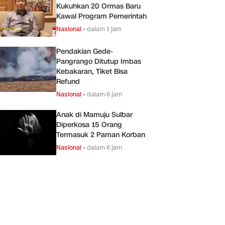
Kukuhkan 20 Ormas Baru
Kawal Program Pemerintah
Nasional
•
dalam 1 jam
Pendakian Gede-
Pangrango Ditutup Imbas
Kebakaran, Tiket Bisa
Refund
Nasional
•
dalam 6 jam
Anak di Mamuju Sulbar
Diperkosa 15 Orang
Termasuk 2 Paman Korban
Nasional
•
dalam 6 jam