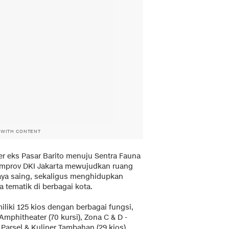
 WITH CONTENT
 eks Pasar Barito menuju Sentra Fauna
emprov DKI Jakarta mewujudkan ruang
daya saing, sekaligus menghidupkan
 tematik di berbagai kota.
liki 125 kios dengan berbagai fungsi,
- Amphitheater (70 kursi), Zona C & D -
Parsel & Kuliner Tambahan (29 kios).