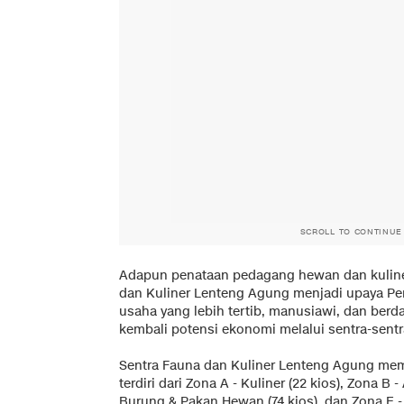
SCROLL TO CONTINUE
Adapun penataan pedagang hewan dan kuliner
dan Kuliner Lenteng Agung menjadi upaya P
usaha yang lebih tertib, manusiawi, dan ber
kembali potensi ekonomi melalui sentra-sentra
Sentra Fauna dan Kuliner Lenteng Agung memi
terdiri dari Zona A - Kuliner (22 kios), Zona B 
Burung & Pakan Hewan (74 kios), dan Zona E - 