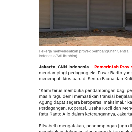
Pekerja menyelesaikan proyek pembangunan Sentra Fau
Indonesia/Adi Ibrahim)
Jakarta, CNN Indonesia
--
Pemerintah Provi
mendampingi pedagang eks Pasar Barito yang 
menempati kios baru di Sentra Fauna dan Kuli
"Kami terus membuka pendampingan bagi peda
masih ragu demi memastikan transisi berjala
Agung dapat segera beroperasi maksimal," kat
Perdagangan, Koperasi, Usaha Kecil dan Men
Ratu Rante Allo dalam keterangannya, Jakarta,
Elisabeth mengatakan, pendampingan juga d
menyiapkan dokumen atau memerlukan waktu u