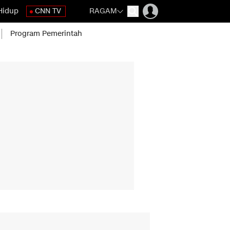
Hidup
CNN TV
RAGAM
Program Pemerintah