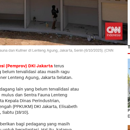
na dan Kuliner di Lenteng Agung, Jakarta, Senin (6/10/2025). (CNN
nsi (Pemprov) DKI Jakarta
terus
belum tervalidasi atau masih ragu
ner Lenteng Agung, Jakarta Selatan.
gang lain yang belum tervalidasi atau
n mulus dan Sentra Fauna Lenteng
a Kepala Dinas Perindustrian,
engah (PPKUKM) DKI Jakarta, Elisabeth
P
 Sabtu (18/10).
D
iberikan bagi pedagang yang masih
ntuk beradaptasi. Hal itu, katanya,