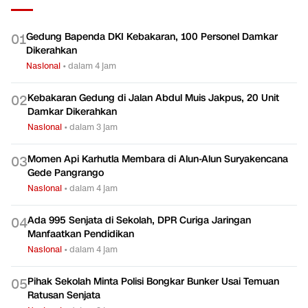
Gedung Bapenda DKI Kebakaran, 100 Personel Damkar
0
1
Dikerahkan
Nasional
•
dalam 4 jam
Kebakaran Gedung di Jalan Abdul Muis Jakpus, 20 Unit
0
2
Damkar Dikerahkan
Nasional
•
dalam 3 jam
Momen Api Karhutla Membara di Alun-Alun Suryakencana
0
3
Gede Pangrango
Nasional
•
dalam 4 jam
Ada 995 Senjata di Sekolah, DPR Curiga Jaringan
0
4
Manfaatkan Pendidikan
Nasional
•
dalam 4 jam
Pihak Sekolah Minta Polisi Bongkar Bunker Usai Temuan
0
5
Ratusan Senjata