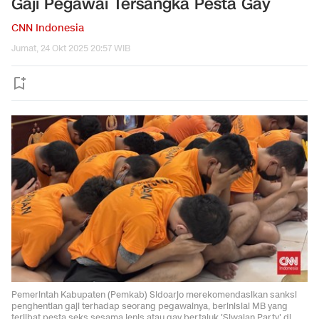
Gaji Pegawai Tersangka Pesta Gay
CNN Indonesia
Jumat, 24 Okt 2025 20:57 WIB
Pemerintah Kabupaten (Pemkab) Sidoarjo merekomendasikan sanksi
penghentian gaji terhadap seorang pegawainya, berinisial MB yang
terlibat pesta seks sesama jenis atau gay bertajuk 'Siwalan Party' di