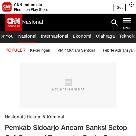
CNN Indonesia
Get
Find it on Play Store
Nasional
MENU
For You
Nasional
Internasional
Ekonomi
Olahraga
Teknolo
POPULER
Kekeringan
KMP Mutiara Sentosa
Febrie Adriansyah
Nasional
Hukum & Kriminal
Pemkab Sidoarjo Ancam Sanksi Setop