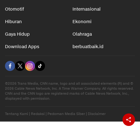
Otomotif
Internasional
Hiburan
Ekonomi
Gaya Hidup
Olahraga
Download Apps
berbuatbaik.id
©2026 Trans Media, CNN name, logo and all associated elements (R) and ©
2026 Cable News Network, Inc. A Time Warner Company. All rights reserved.
CNN and the CNN logo are registered marks of Cable News Network, Inc.,
displayed with permission.
Tentang Kami
|
Redaksi
|
Pedoman Media Siber
|
Disclaimer