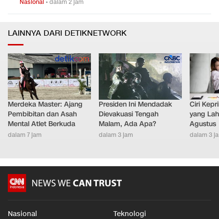
Nasional
•
dalam 2 jam
LAINNYA DARI DETIKNETWORK
Merdeka Master: Ajang
Presiden Ini Mendadak
Ciri Kep
Pembibitan dan Asah
Dievakuasi Tengah
yang Lahi
Mental Atlet Berkuda
Malam, Ada Apa?
Agustus
dalam 7 jam
dalam 3 jam
dalam 3 j
Nasional
Teknologi