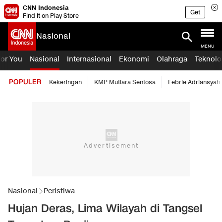
CNN Indonesia
Get
Find it on Play Store
Nasional
MENU
For You
Nasional
Internasional
Ekonomi
Olahraga
Teknolo
POPULER
Kekeringan
KMP Mutiara Sentosa
Febrie Adriansyah
Nasional
Peristiwa
Hujan Deras, Lima Wilayah di Tangsel