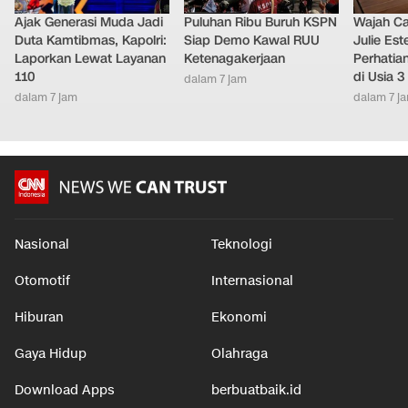
Ajak Generasi Muda Jadi
Puluhan Ribu Buruh KSPN
Wajah Ca
Duta Kamtibmas, Kapolri:
Siap Demo Kawal RUU
Julie Este
Laporkan Lewat Layanan
Ketenagakerjaan
Perhatian
110
di Usia 3
dalam 7 jam
dalam 7 jam
dalam 7 j
Nasional
Teknologi
Otomotif
Internasional
Hiburan
Ekonomi
Gaya Hidup
Olahraga
Download Apps
berbuatbaik.id