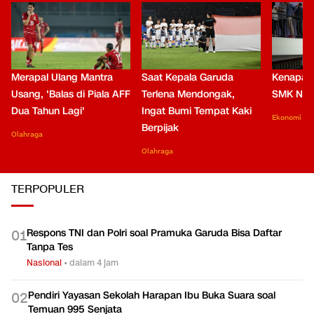
Merapal Ulang Mantra
Saat Kepala Garuda
Kenapa B
Usang, 'Balas di Piala AFF
Terlena Mendongak,
SMK Nga
Dua Tahun Lagi'
Ingat Bumi Tempat Kaki
Ekonomi
Berpijak
Olahraga
Olahraga
TERPOPULER
Respons TNI dan Polri soal Pramuka Garuda Bisa Daftar
0
1
Tanpa Tes
Nasional
•
dalam 4 jam
Pendiri Yayasan Sekolah Harapan Ibu Buka Suara soal
0
2
Temuan 995 Senjata