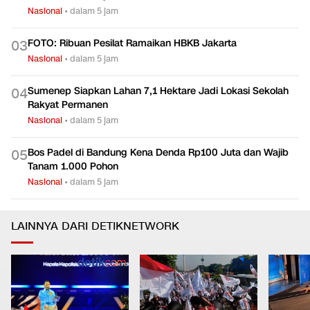
Nasional
•
dalam 5 jam
FOTO: Ribuan Pesilat Ramaikan HBKB Jakarta
0
3
Nasional
•
dalam 5 jam
Sumenep Siapkan Lahan 7,1 Hektare Jadi Lokasi Sekolah
0
4
Rakyat Permanen
Nasional
•
dalam 5 jam
Bos Padel di Bandung Kena Denda Rp100 Juta dan Wajib
0
5
Tanam 1.000 Pohon
Nasional
•
dalam 5 jam
LAINNYA DARI DETIKNETWORK