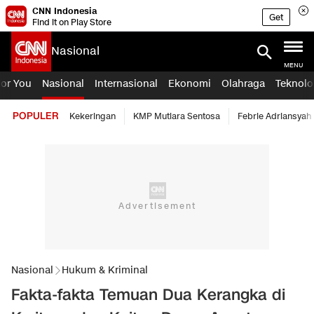
CNN Indonesia
Get
Find it on Play Store
Nasional
MENU
For You
Nasional
Internasional
Ekonomi
Olahraga
Teknolo
POPULER
Kekeringan
KMP Mutiara Sentosa
Febrie Adriansyah
Nasional
Hukum & Kriminal
Fakta-fakta Temuan Dua Kerangka di