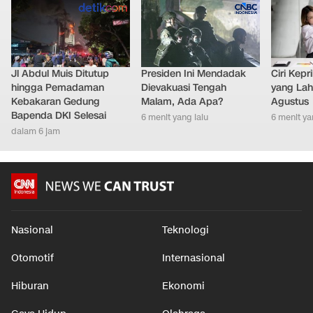
Jl Abdul Muis Ditutup
Presiden Ini Mendadak
Ciri Kep
hingga Pemadaman
Dievakuasi Tengah
yang Lahi
Kebakaran Gedung
Malam, Ada Apa?
Agustus
Bapenda DKI Selesai
6 menit yang lalu
6 menit ya
dalam 6 jam
Nasional
Teknologi
Otomotif
Internasional
Hiburan
Ekonomi