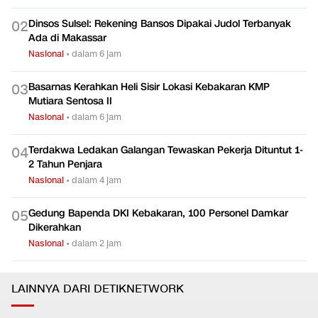
Dinsos Sulsel: Rekening Bansos Dipakai Judol Terbanyak
0
2
Ada di Makassar
Nasional
•
dalam 6 jam
Basarnas Kerahkan Heli Sisir Lokasi Kebakaran KMP
0
3
Mutiara Sentosa II
Nasional
•
dalam 6 jam
Terdakwa Ledakan Galangan Tewaskan Pekerja Dituntut 1-
0
4
2 Tahun Penjara
Nasional
•
dalam 4 jam
Gedung Bapenda DKI Kebakaran, 100 Personel Damkar
0
5
Dikerahkan
Nasional
•
dalam 2 jam
LAINNYA DARI DETIKNETWORK