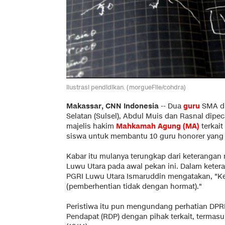
Ilustrasi pendidikan. (morgueFile/cohdra)
Makassar, CNN Indonesia
--
Dua
guru
SMA di
Selatan (Sulsel), Abdul Muis dan Rasnal dipec
majelis hakim
Mahkamah Agung (MA)
terkai
siswa untuk membantu 10 guru honorer yang 
Kabar itu mulanya terungkap dari keterangan 
Luwu Utara pada awal pekan ini. Dalam ketera
PGRI Luwu Utara Ismaruddin mengatakan, "K
(pemberhentian tidak dengan hormat)."
Peristiwa itu pun mengundang perhatian DPR
Pendapat (RDP) dengan pihak terkait, termasu