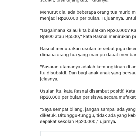
sedikit, bisa dijangkau," katanya.
Menurut dia, ada beberapa orang tua murid m
menjadi Rp20.000 per bulan. Tujuannya, un
"Bagaimana kalau kita bulatkan Rp20.000? K
Rp800 atau Rp500," kata Rasnal menirukan pe
Rasnal menuturkan usulan tersebut juga diser
dimana orang tua yang mampu dapat memban
"Sasaran utamanya adalah kemungkinan di an
itu disubsidi. Dan bagi anak-anak yang bersau
jelasnya.
Usulan itu, kata Rasnal disambut positif. Kata
Rp20.000 per bulan per siswa secara mufakat
"Saya sempat bilang, jangan sampai ada yang 
diketuk. Ditunggu-tunggu, tidak ada yang kebe
sepakat sekolah Rp20.000," ujarnya.