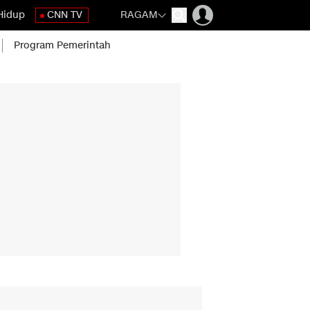
Hidup
CNN TV
RAGAM
Program Pemerintah