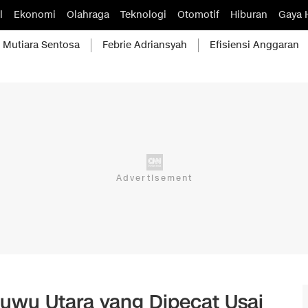
l
Ekonomi
Olahraga
Teknologi
Otomotif
Hiburan
Gaya 
Mutiara Sentosa
Febrie Adriansyah
Efisiensi Anggaran
wu Utara yang Dipecat Usai