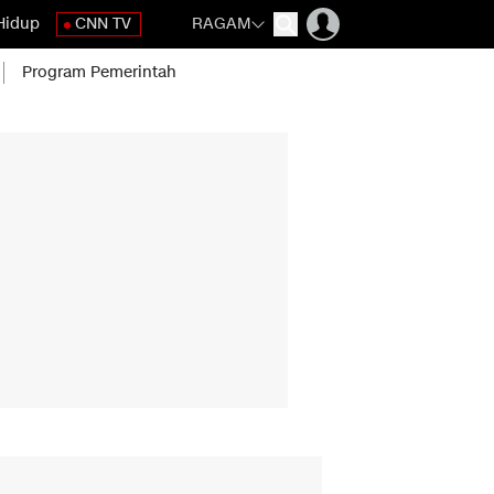
Hidup
CNN TV
RAGAM
Program Pemerintah