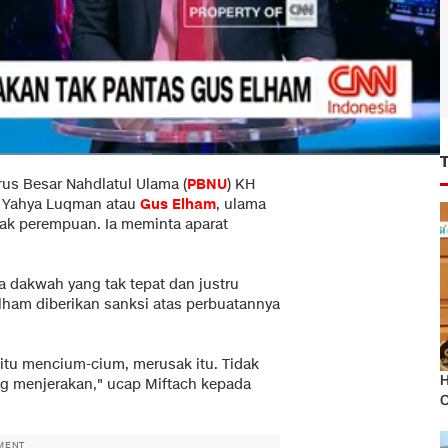
us Besar Nahdlatul Ulama (
PBNU
) KH
 Yahya Luqman atau
Gus Elham
, ulama
nak perempuan. Ia meminta aparat
a dakwah yang tak tepat dan justru
lham diberikan sanksi atas perbuatannya
itu mencium-cium, merusak itu. Tidak
H
ang menjerakan," ucap Miftach kepada
O
MENT