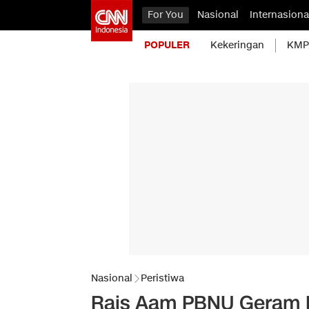
For You
Nasional
Internasiona
POPULER
Kekeringan
KMP 
Nasional
Peristiwa
Rais Aam PBNU Geram L