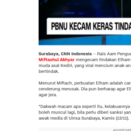
Surabaya, CNN Indonesia
--
Rais Aam Pengur
Miftachul Akhyar
mengecam tindakan Elham
muda asal Kediri, yang viral mencium anak-a
bertindak.
Menurut Miftach, perbuatan Elham adalah car
cenderung merusak. Dia pun berharap agar El
agar jera.
"Dakwah macam apa seperti itu, kelakuannya 
boleh muncul lagi, bila perlu diberi sanksi y
awak media di Uinsa Surabaya, Kamis (13/11).
ADVERTISE