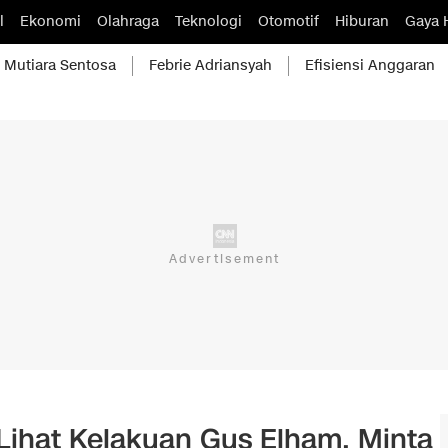
l
Ekonomi
Olahraga
Teknologi
Otomotif
Hiburan
Gaya 
Mutiara Sentosa
Febrie Adriansyah
Efisiensi Anggaran
ihat Kelakuan Gus Elham, Minta