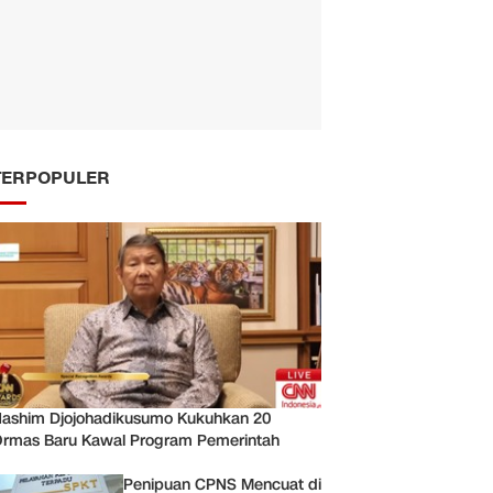
TERPOPULER
ashim Djojohadikusumo Kukuhkan 20
rmas Baru Kawal Program Pemerintah
Penipuan CPNS Mencuat di