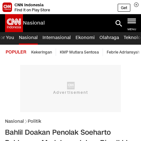
CNN Indonesia
Get
Find it on Play Store
Nasional
MENU
For You
Nasional
Internasional
Ekonomi
Olahraga
Teknolo
POPULER
Kekeringan
KMP Mutiara Sentosa
Febrie Adriansyah
Nasional
Politik
Bahlil Doakan Penolak Soeharto