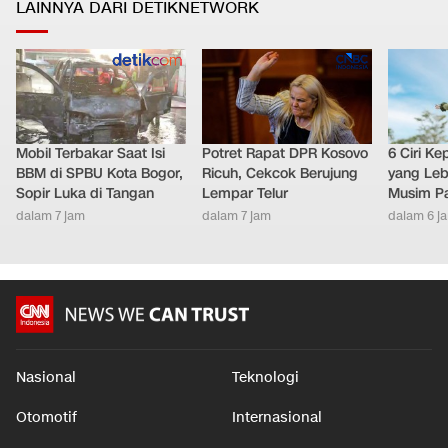
LAINNYA DARI DETIKNETWORK
Mobil Terbakar Saat Isi
Potret Rapat DPR Kosovo
6 Ciri K
BBM di SPBU Kota Bogor,
Ricuh, Cekcok Berujung
yang Leb
Sopir Luka di Tangan
Lempar Telur
Musim P
dalam 7 jam
dalam 7 jam
dalam 6 j
Nasional
Teknologi
Otomotif
Internasional