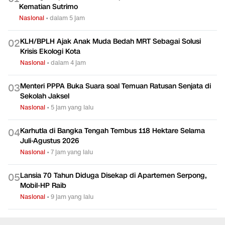
Kematian Sutrimo
Nasional
•
dalam 5 jam
KLH/BPLH Ajak Anak Muda Bedah MRT Sebagai Solusi
0
2
Krisis Ekologi Kota
Nasional
•
dalam 4 jam
Menteri PPPA Buka Suara soal Temuan Ratusan Senjata di
0
3
Sekolah Jaksel
Nasional
•
5 jam yang lalu
Karhutla di Bangka Tengah Tembus 118 Hektare Selama
0
4
Juli-Agustus 2026
Nasional
•
7 jam yang lalu
Lansia 70 Tahun Diduga Disekap di Apartemen Serpong,
0
5
Mobil-HP Raib
Nasional
•
9 jam yang lalu