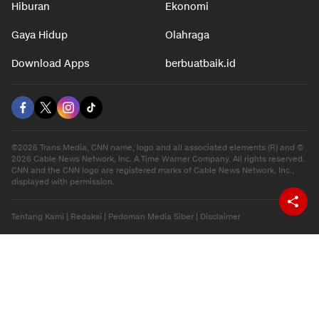
Hiburan
Ekonomi
Gaya Hidup
Olahraga
Download Apps
berbuatbaik.id
©2026 Trans Media, CNN name, logo and all associated elements (R) and ©
2026 Cable News Network, Inc. A Time Warner Company. All rights reserved.
CNN and the CNN logo are registered marks of Cable News Network, Inc.,
displayed with permission.
Tentang Kami
|
Redaksi
|
Pedoman Media Siber
|
Disclaimer