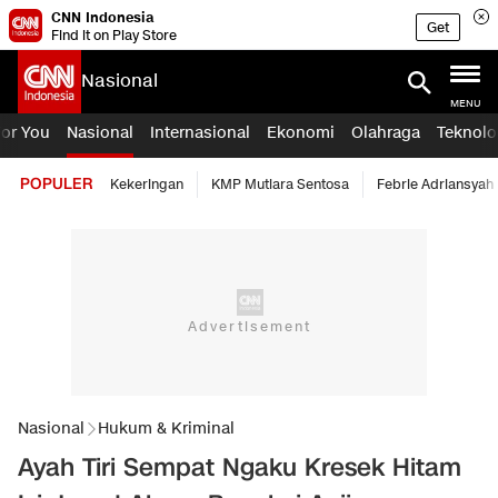
CNN Indonesia
Get
Find it on Play Store
Nasional
MENU
For You
Nasional
Internasional
Ekonomi
Olahraga
Teknolo
POPULER
Kekeringan
KMP Mutiara Sentosa
Febrie Adriansyah
Nasional
Hukum & Kriminal
Ayah Tiri Sempat Ngaku Kresek Hitam