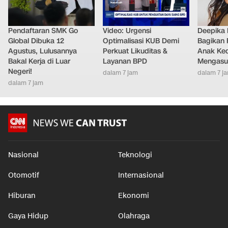
Pendaftaran SMK Go
Video: Urgensi
Deepika
Global Dibuka 12
Optimalisasi KUB Demi
Bagikan 
Agustus, Lulusannya
Perkuat Likuditas &
Anak Ke
Bakal Kerja di Luar
Layanan BPD
Mengasu
Negeri!
dalam 7 jam
dalam 7 j
dalam 7 jam
Nasional
Teknologi
Otomotif
Internasional
Hiburan
Ekonomi
Gaya Hidup
Olahraga