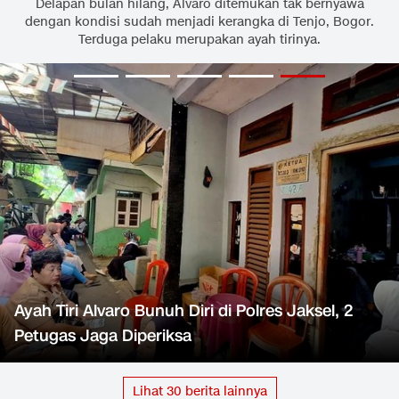
Delapan bulan hilang, Alvaro ditemukan tak bernyawa
dengan kondisi sudah menjadi kerangka di Tenjo, Bogor.
Terduga pelaku merupakan ayah tirinya.
Ayah Tiri Alvaro Bunuh Diri di Polres Jaksel, 2
Petugas Jaga Diperiksa
Lihat
30
berita lainnya