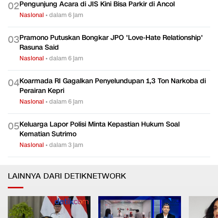
Pengunjung Acara di JIS Kini Bisa Parkir di Ancol
0
2
Nasional
•
dalam 6 jam
Pramono Putuskan Bongkar JPO 'Love-Hate Relationship'
0
3
Rasuna Said
Nasional
•
dalam 6 jam
Koarmada RI Gagalkan Penyelundupan 1,3 Ton Narkoba di
0
4
Perairan Kepri
Nasional
•
dalam 6 jam
Keluarga Lapor Polisi Minta Kepastian Hukum Soal
0
5
Kematian Sutrimo
Nasional
•
dalam 3 jam
LAINNYA DARI DETIKNETWORK