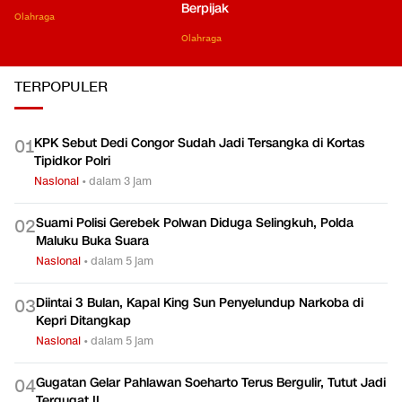
Berpijak
Olahraga
Olahraga
TERPOPULER
KPK Sebut Dedi Congor Sudah Jadi Tersangka di Kortas
0
1
Tipidkor Polri
Nasional
•
dalam 3 jam
Suami Polisi Gerebek Polwan Diduga Selingkuh, Polda
0
2
Maluku Buka Suara
Nasional
•
dalam 5 jam
Diintai 3 Bulan, Kapal King Sun Penyelundup Narkoba di
0
3
Kepri Ditangkap
Nasional
•
dalam 5 jam
Gugatan Gelar Pahlawan Soeharto Terus Bergulir, Tutut Jadi
0
4
Tergugat II