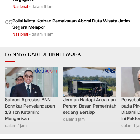
Nasional
•
dalam 6 jam
Polisi Minta Korban Pemaksaan Aborsi Duta Wisata Jatim
0
5
Segera Melapor
Nasional
•
dalam 4 jam
LAINNYA DARI DETIKNETWORK
Sahroni Apresiasi BNN
Jerman Hadapi Ancaman
Penyebab
Bongkar Penyelundupan
Perang Besar, Pemerintah
pada Pin
1,3 Ton Ketamin:
sedang Bersiap
Dialami D
Mengerikan
Ini Fakt
dalam 1 jam
dalam 7 jam
dalam 1 j