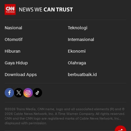
Nasional
Teknologi
Otomotif
Internasional
Hiburan
Ekonomi
Gaya Hidup
Olahraga
Download Apps
berbuatbaik.id
©2026 Trans Media, CNN name, logo and all associated elements (R) and ©
2026 Cable News Network, Inc. A Time Warner Company. All rights reserved.
CNN and the CNN logo are registered marks of Cable News Network, Inc.,
displayed with permission.