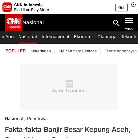
CNN Indonesia
Get
Find it on Play Store
Nasional
MENU
For You
Nasional
Internasional
Ekonomi
Olahraga
Teknolo
POPULER
Kekeringan
KMP Mutiara Sentosa
Febrie Adriansyah
Nasional
Peristiwa
Fakta-fakta Banjir Besar Kepung Aceh,