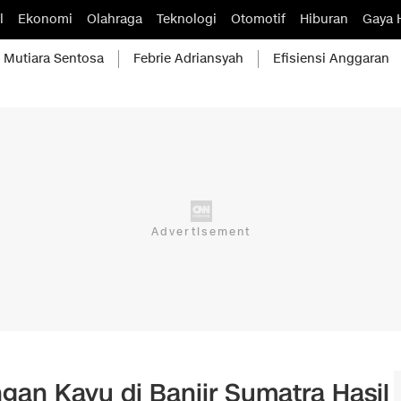
l
Ekonomi
Olahraga
Teknologi
Otomotif
Hiburan
Gaya 
Mutiara Sentosa
Febrie Adriansyah
Efisiensi Anggaran
an Kayu di Banjir Sumatra Hasil