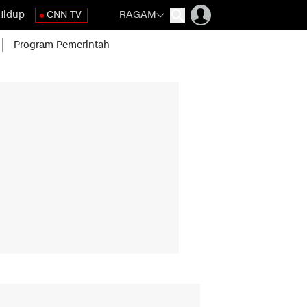
Hidup
CNN TV
RAGAM
Program Pemerintah