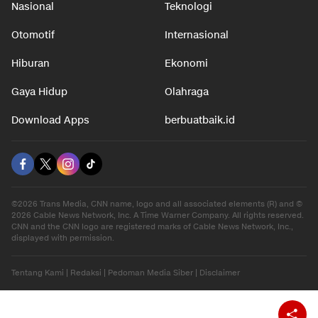
Nasional
Teknologi
Otomotif
Internasional
Hiburan
Ekonomi
Gaya Hidup
Olahraga
Download Apps
berbuatbaik.id
©2026 Trans Media, CNN name, logo and all associated elements (R) and ©
2026 Cable News Network, Inc. A Time Warner Company. All rights reserved.
CNN and the CNN logo are registered marks of Cable News Network, Inc.,
displayed with permission.
Tentang Kami
|
Redaksi
|
Pedoman Media Siber
|
Disclaimer