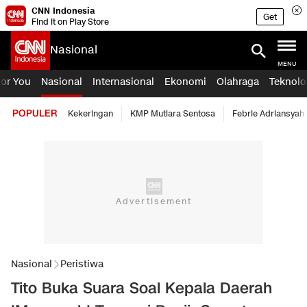
CNN Indonesia
Get
Find it on Play Store
Nasional
MENU
For You
Nasional
Internasional
Ekonomi
Olahraga
Teknolo
POPULER
Kekeringan
KMP Mutiara Sentosa
Febrie Adriansyah
Nasional
Peristiwa
Tito Buka Suara Soal Kepala Daerah