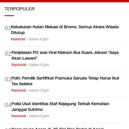
TERPOPULER
Kebakaran Hutan Meluas di Bromo, Semua Akses Wisata
0
1
Ditutup
Nasional
•
dalam 4 jam
Penjelasan PO soal Viral Klakson Bus Suara Jokowi 'Saya
0
2
Akan Lawan!'
Nasional
•
dalam 6 jam
Polri: Pemilik Sertifikat Pramuka Garuda Tetap Harus Ikut
0
3
Tes Seleksi
Nasional
•
dalam 2 jam
Polisi Usut Identitas Staf Kejagung Terkait Kematian
0
4
Janggal Sutrimo
Nasional
•
dalam 5 jam