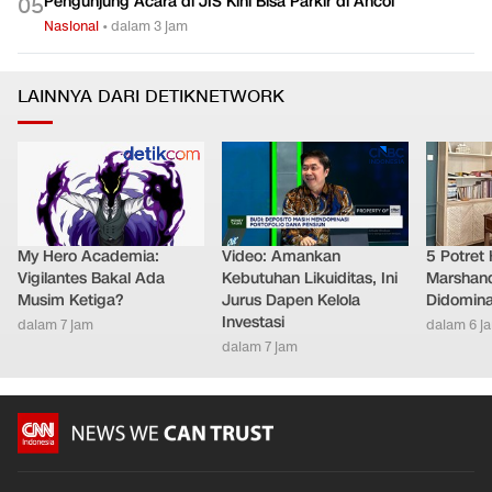
Pengunjung Acara di JIS Kini Bisa Parkir di Ancol
0
5
Nasional
•
dalam 3 jam
LAINNYA DARI DETIKNETWORK
My Hero Academia:
Video: Amankan
5 Potret
Vigilantes Bakal Ada
Kebutuhan Likuiditas, Ini
Marshand
Musim Ketiga?
Jurus Dapen Kelola
Didomina
Investasi
dalam 7 jam
dalam 6 j
dalam 7 jam