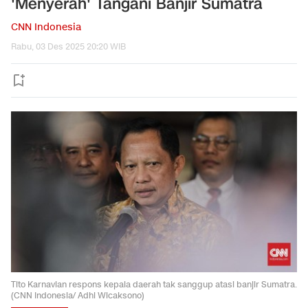
'Menyerah' Tangani Banjir Sumatra
CNN Indonesia
Rabu, 03 Des 2025 20:20 WIB
Tito Karnavian respons kepala daerah tak sanggup atasi banjir Sumatra.
(CNN Indonesia/ Adhi Wicaksono)