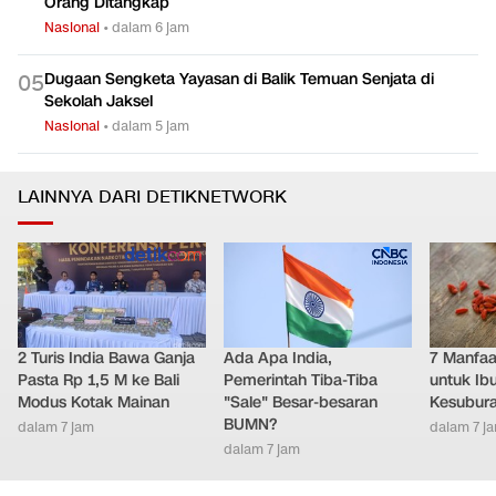
Orang Ditangkap
Nasional
•
dalam 6 jam
Dugaan Sengketa Yayasan di Balik Temuan Senjata di
0
5
Sekolah Jaksel
Nasional
•
dalam 5 jam
LAINNYA DARI DETIKNETWORK
2 Turis India Bawa Ganja
Ada Apa India,
7 Manfaat
Pasta Rp 1,5 M ke Bali
Pemerintah Tiba-Tiba
untuk Ib
Modus Kotak Mainan
"Sale" Besar-besaran
Kesubur
BUMN?
dalam 7 jam
dalam 7 j
dalam 7 jam