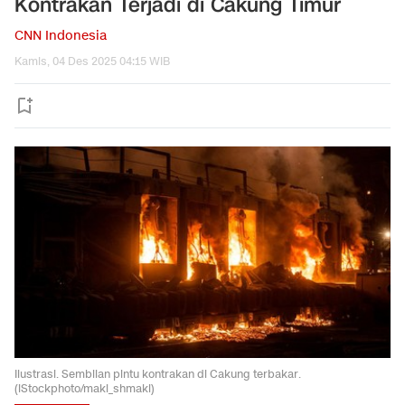
Kontrakan Terjadi di Cakung Timur
CNN Indonesia
Kamis, 04 Des 2025 04:15 WIB
Ilustrasi. Sembilan pintu kontrakan di Cakung terbakar.
(iStockphoto/maki_shmaki)