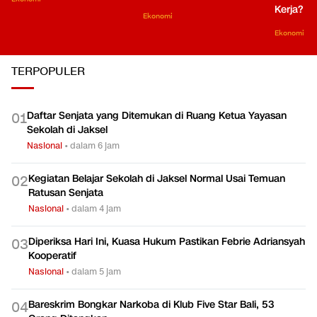
Kerja?
Ekonomi
Ekonomi
TERPOPULER
Daftar Senjata yang Ditemukan di Ruang Ketua Yayasan
0
1
Sekolah di Jaksel
Nasional
•
dalam 6 jam
Kegiatan Belajar Sekolah di Jaksel Normal Usai Temuan
0
2
Ratusan Senjata
Nasional
•
dalam 4 jam
Diperiksa Hari Ini, Kuasa Hukum Pastikan Febrie Adriansyah
0
3
Kooperatif
Nasional
•
dalam 5 jam
Bareskrim Bongkar Narkoba di Klub Five Star Bali, 53
0
4