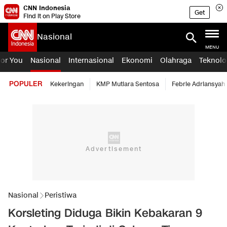
CNN Indonesia
Get
Find it on Play Store
Nasional
MENU
For You
Nasional
Internasional
Ekonomi
Olahraga
Teknolo
POPULER
Kekeringan
KMP Mutiara Sentosa
Febrie Adriansyah
Nasional
Peristiwa
Korsleting Diduga Bikin Kebakaran 9