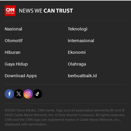
Nasional
Teknologi
Otomotif
Internasional
Hiburan
Ekonomi
Gaya Hidup
Olahraga
Download Apps
berbuatbaik.id
©2026 Trans Media, CNN name, logo and all associated elements (R) and ©
2026 Cable News Network, Inc. A Time Warner Company. All rights reserved.
CNN and the CNN logo are registered marks of Cable News Network, Inc.,
displayed with permission.