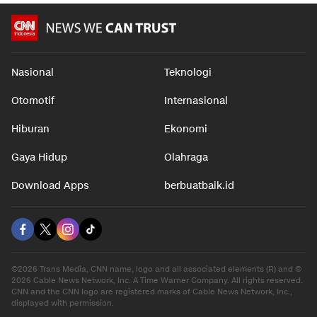
Nasional
Teknologi
Otomotif
Internasional
Hiburan
Ekonomi
Gaya Hidup
Olahraga
Download Apps
berbuatbaik.id
©2026 Trans Media, CNN name, logo and all associated elements (R) and ©
2026 Cable News Network, Inc. A Time Warner Company. All rights reserved.
CNN and the CNN logo are registered marks of Cable News Network, Inc.,
displayed with permission.