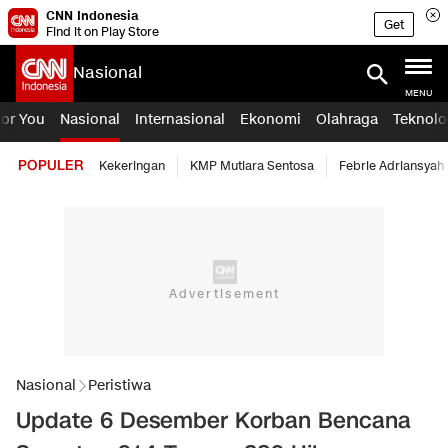
CNN Indonesia
Get
Find it on Play Store
Nasional
MENU
For You
Nasional
Internasional
Ekonomi
Olahraga
Teknolo
POPULER
Kekeringan
KMP Mutiara Sentosa
Febrie Adriansyah
Nasional
Peristiwa
Update 6 Desember Korban Bencana