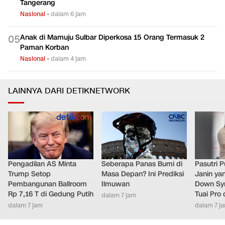
Tangerang
Nasional
•
dalam 6 jam
Anak di Mamuju Sulbar Diperkosa 15 Orang Termasuk 2
0
5
Paman Korban
Nasional
•
dalam 4 jam
LAINNYA DARI DETIKNETWORK
Pengadilan AS Minta
Seberapa Panas Bumi di
Pasutri 
Trump Setop
Masa Depan? Ini Prediksi
Janin ya
Pembangunan Ballroom
Ilmuwan
Down Syn
Rp 7,16 T di Gedung Putih
Tuai Pro
dalam 7 jam
dalam 7 jam
dalam 7 j