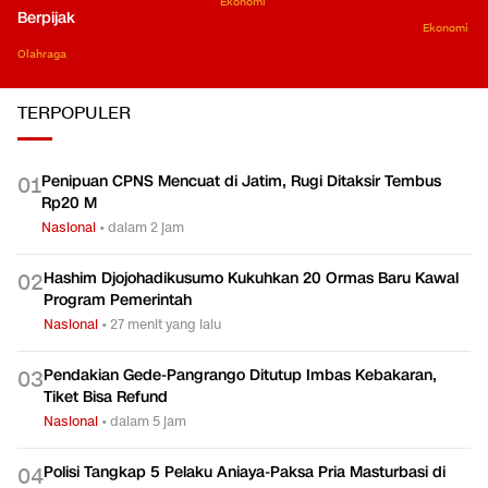
Ekonomi
Berpijak
Ekonomi
Olahraga
TERPOPULER
Penipuan CPNS Mencuat di Jatim, Rugi Ditaksir Tembus
0
1
Rp20 M
Nasional
•
dalam 2 jam
Hashim Djojohadikusumo Kukuhkan 20 Ormas Baru Kawal
0
2
Program Pemerintah
Nasional
•
27 menit yang lalu
Pendakian Gede-Pangrango Ditutup Imbas Kebakaran,
0
3
Tiket Bisa Refund
Nasional
•
dalam 5 jam
Polisi Tangkap 5 Pelaku Aniaya-Paksa Pria Masturbasi di
0
4