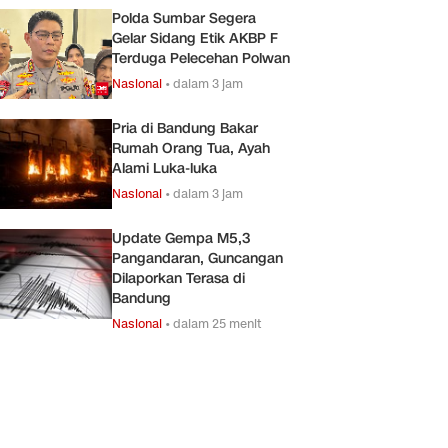
Polda Sumbar Segera
Gelar Sidang Etik AKBP F
Terduga Pelecehan Polwan
Nasional
•
dalam 3 jam
Pria di Bandung Bakar
Rumah Orang Tua, Ayah
Alami Luka-luka
Nasional
•
dalam 3 jam
Update Gempa M5,3
Pangandaran, Guncangan
Dilaporkan Terasa di
Bandung
Nasional
•
dalam 25 menit