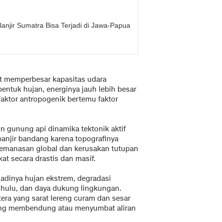
njir Sumatra Bisa Terjadi di Jawa-Papua
t memperbesar kapasitas udara
entuk hujan, energinya jauh lebih besar
 faktor antropogenik bertemu faktor
in gunung api dinamika tektonik aktif
anjir bandang karena topografinya
pemanasan global dan kerusakan tutupan
t secara drastis dan masif.
adinya hujan ekstrem, degradasi
hulu, dan daya dukung lingkungan.
ra yang sarat lereng curam dan sesar
 yang membendung atau menyumbat aliran