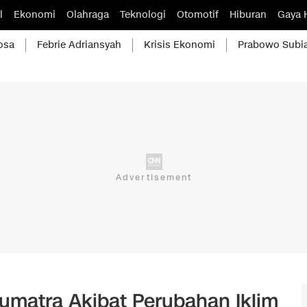
l
Ekonomi
Olahraga
Teknologi
Otomotif
Hiburan
Gaya 
osa
Febrie Adriansyah
Krisis Ekonomi
Prabowo Subi
umatra Akibat Perubahan Iklim