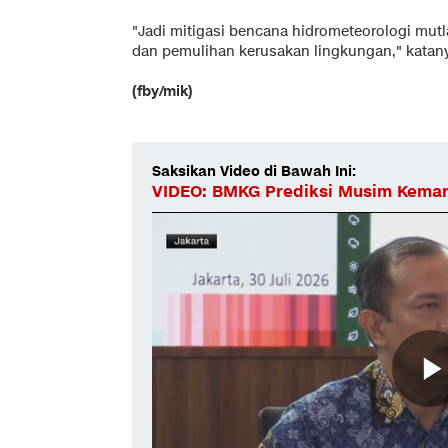
"Jadi mitigasi bencana hidrometeorologi mut
dan pemulihan kerusakan lingkungan," katan
(fby/mik)
Saksikan Video di Bawah Ini:
VIDEO: BMKG Prediksi Musim Kemar