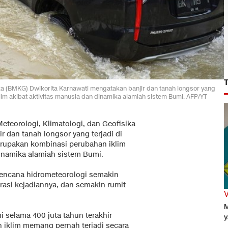
ika (BMKG) Dwikorita Karnawati mengatakan banjir dan tanah longsor yang
im akibat aktivitas manusia dan dinamika alamiah sistem Bumi. AFP/YT
eteorologi, Klimatologi, dan Geofisika
r dan tanah longsor yang terjadi di
erupakan kombinasi perubahan iklim
dinamika alamiah sistem Bumi.
encana hidrometeorologi semakin
rasi kejadiannya, dan semakin rumit
M
 selama 400 juta tahun terakhir
y
 iklim memang pernah terjadi secara