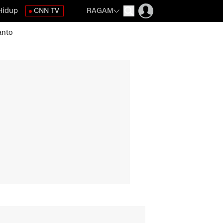
Hidup
CNN TV
RAGAM
anto