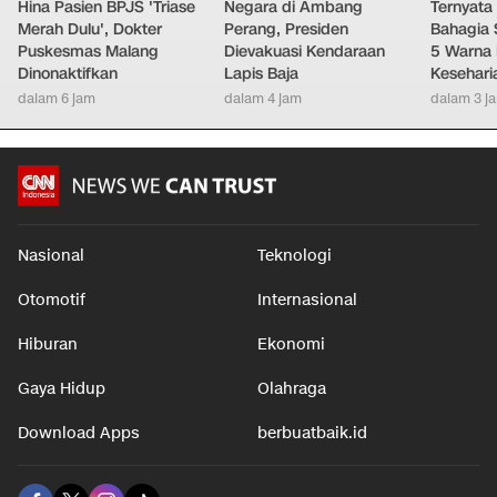
Hina Pasien BPJS 'Triase
Negara di Ambang
Ternyata
Merah Dulu', Dokter
Perang, Presiden
Bahagia 
Puskesmas Malang
Dievakuasi Kendaraan
5 Warna 
Dinonaktifkan
Lapis Baja
Kesehari
dalam 6 jam
dalam 4 jam
dalam 3 j
Nasional
Teknologi
Otomotif
Internasional
Hiburan
Ekonomi
Gaya Hidup
Olahraga
Download Apps
berbuatbaik.id