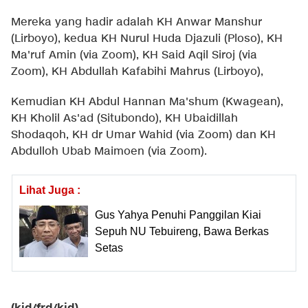
Mereka yang hadir adalah KH Anwar Manshur
(Lirboyo), kedua KH Nurul Huda Djazuli (Ploso), KH
Ma'ruf Amin (via Zoom), KH Said Aqil Siroj (via
Zoom), KH Abdullah Kafabihi Mahrus (Lirboyo),
Kemudian KH Abdul Hannan Ma'shum (Kwagean),
KH Kholil As'ad (Situbondo), KH Ubaidillah
Shodaqoh, KH dr Umar Wahid (via Zoom) dan KH
Abdulloh Ubab Maimoen (via Zoom).
Lihat Juga :
Gus Yahya Penuhi Panggilan Kiai
Sepuh NU Tebuireng, Bawa Berkas
Setas