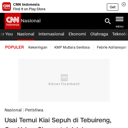
CNN Indonesia
Get
Find it on Play Store
Nasional
MENU
For You
Nasional
Internasional
Ekonomi
Olahraga
Teknolo
POPULER
Kekeringan
KMP Mutiara Sentosa
Febrie Adriansyah
Nasional
Peristiwa
Usai Temui Kiai Sepuh di Tebuireng,