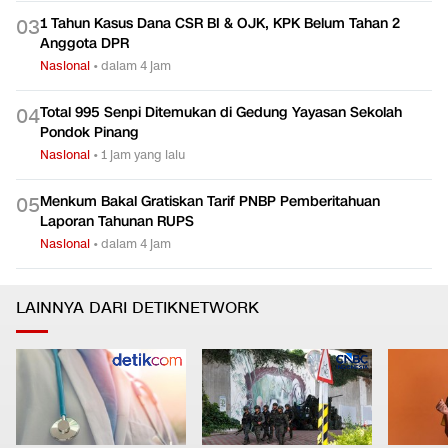
1 Tahun Kasus Dana CSR BI & OJK, KPK Belum Tahan 2
0
3
Anggota DPR
Nasional
•
dalam 4 jam
Total 995 Senpi Ditemukan di Gedung Yayasan Sekolah
0
4
Pondok Pinang
Nasional
•
1 jam yang lalu
Menkum Bakal Gratiskan Tarif PNBP Pemberitahuan
0
5
Laporan Tahunan RUPS
Nasional
•
dalam 4 jam
LAINNYA DARI DETIKNETWORK