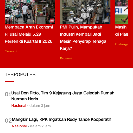
Membaca Arah Ekonomi
PMI Pulih, Mampukah
Masih Be
RI usai Melaju 5,29
Industri Kembali Jadi
di Piala
Persen di Kuartal II 2026
Mesin Penyerap Tenaga
Olahraga
Kerja?
Ekonomi
Ekonomi
TERPOPULER
Usai Don Ritto, Tim 9 Kejagung Juga Geledah Rumah
0
1
Nurman Herin
Nasional
•
dalam 3 jam
Mangkir Lagi, KPK Ingatkan Rudy Tanoe Kooperatif
0
2
Nasional
•
dalam 2 jam