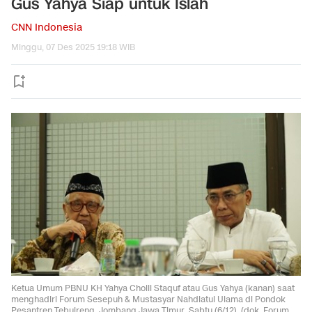
Gus Yahya Siap untuk Islah
CNN Indonesia
Minggu, 07 Des 2025 19:18 WIB
Ketua Umum PBNU KH Yahya Cholil Staquf atau Gus Yahya (kanan) saat
menghadiri Forum Sesepuh & Mustasyar Nahdlatul Ulama di Pondok
Pesantren Tebuireng, Jombang Jawa Timur, Sabtu (6/12). (dok. Forum