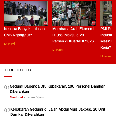
Kenapa Banyak Lulusan
Membaca Arah Ekonomi
PMI Puli
SMK Nganggur?
RI usai Melaju 5,29
Industri 
Persen di Kuartal II 2026
Mesin Pe
Ekonomi
Kerja?
Ekonomi
Ekonomi
TERPOPULER
Gedung Bapenda DKI Kebakaran, 100 Personel Damkar
0
1
Dikerahkan
Nasional
•
dalam 5 jam
Kebakaran Gedung di Jalan Abdul Muis Jakpus, 20 Unit
0
2
Damkar Dikerahkan