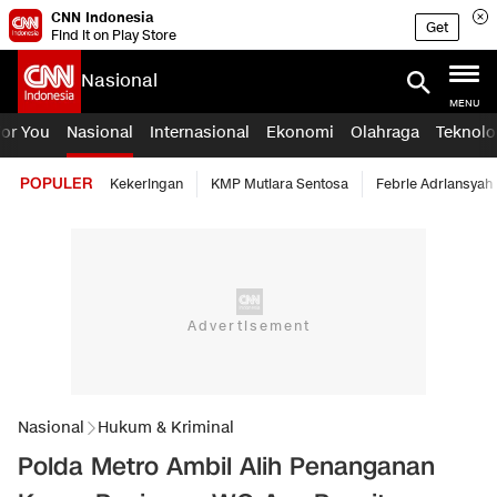
CNN Indonesia
Get
Find it on Play Store
Nasional
MENU
For You
Nasional
Internasional
Ekonomi
Olahraga
Teknolo
POPULER
Kekeringan
KMP Mutiara Sentosa
Febrie Adriansyah
Nasional
Hukum & Kriminal
Polda Metro Ambil Alih Penanganan