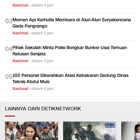
Nasional
•
dalam 4 jam
Momen Api Karhutla Membara di Alun-Alun Suryakencana
0
3
Gede Pangrango
Nasional
•
dalam 5 jam
Pihak Sekolah Minta Polisi Bongkar Bunker Usai Temuan
0
4
Ratusan Senjata
Nasional
•
dalam 3 jam
100 Personel Dikerahkan Atasi Kebakaran Gedung Dinas
0
5
Teknis Abdul Muis
Nasional
•
dalam 4 jam
LAINNYA DARI DETIKNETWORK