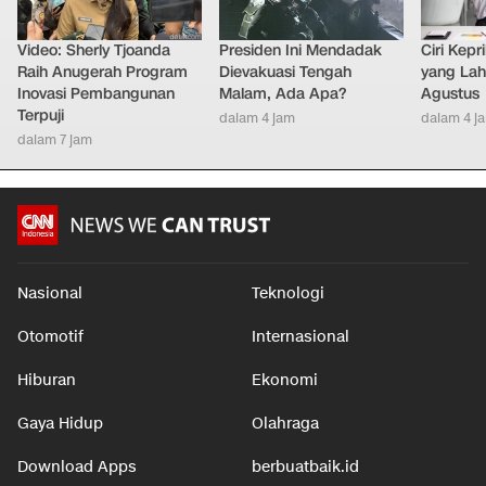
Video: Sherly Tjoanda
Presiden Ini Mendadak
Ciri Kep
Raih Anugerah Program
Dievakuasi Tengah
yang Lahi
Inovasi Pembangunan
Malam, Ada Apa?
Agustus
Terpuji
dalam 4 jam
dalam 4 j
dalam 7 jam
Nasional
Teknologi
Otomotif
Internasional
Hiburan
Ekonomi
Gaya Hidup
Olahraga
Download Apps
berbuatbaik.id