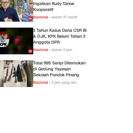
Ingatkan Rudy Tanoe
Kooperatif
Nasional
•
dalam 37 menit
1 Tahun Kasus Dana CSR BI
& OJK, KPK Belum Tahan 2
Anggota DPR
Nasional
•
dalam 3 jam
Total 995 Senpi Ditemukan
di Gedung Yayasan
Sekolah Pondok Pinang
Nasional
•
2 jam yang lalu