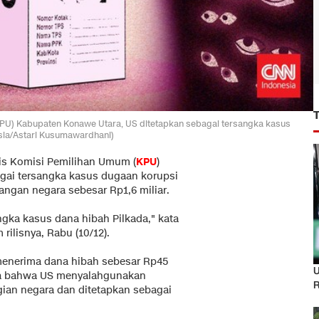
(KPU) Kabupaten Konawe Utara, US ditetapkan sebagai tersangka kasus
sia/Astari Kusumawardhani)
is Komisi Pemilihan Umum (
KPU
)
gai tersangka kasus dugaan korupsi
ngan negara sebesar Rp1,6 miliar.
gka kasus dana hibah Pilkada," kata
rilisnya, Rabu (10/12).
menerima dana hibah sebesar Rp45
U
ara bahwa US menyalahgunakan
R
ian negara dan ditetapkan sebagai