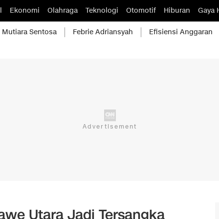
l
Ekonomi
Olahraga
Teknologi
Otomotif
Hiburan
Gaya 
Mutiara Sentosa
Febrie Adriansyah
Efisiensi Anggaran
awe Utara Jadi Tersangka