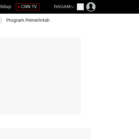
Hidup
CNN TV
RAGAM
Program Pemerintah