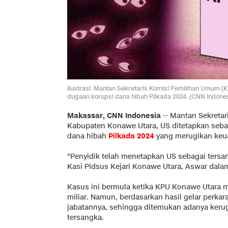
Ilustrasi. Mantan Sekretaris Komisi Pemilihan Umum 
dugaan korupsi dana hibah Pilkada 2024. (CNN Indone
Makassar, CNN Indonesia
--
Mantan Sekretar
Kabupaten Konawe Utara, US ditetapkan seba
dana hibah
Pilkada 2024
yang merugikan keua
"Penyidik telah menetapkan US sebagai tersan
Kasi Pidsus Kejari Konawe Utara, Aswar dalam 
Kasus ini bermula ketika KPU Konawe Utara 
miliar. Namun, berdasarkan hasil gelar perk
jabatannya, sehingga ditemukan adanya kerug
tersangka.