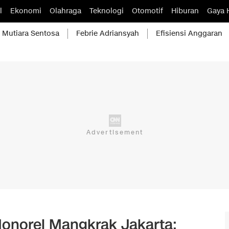
l
Ekonomi
Olahraga
Teknologi
Otomotif
Hiburan
Gaya 
Mutiara Sentosa
Febrie Adriansyah
Efisiensi Anggaran
Monorel Mangkrak Jakarta: