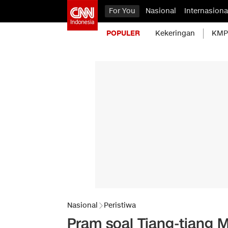
For You
Nasional
Internasiona
POPULER
Kekeringan
KMP 
Nasional
Peristiwa
Pram soal Tiang-tiang 