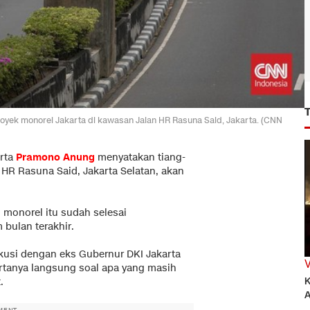
royek monorel Jakarta di kawasan Jalan HR Rasuna Said, Jakarta. (CNN
arta
Pramono Anung
menyatakan tiang-
 HR Rasuna Said, Jakarta Selatan, akan
monorel itu sudah selesai
 bulan terakhir.
iskusi dengan eks Gubernur DKI Jakarta
ertanya langsung soal apa yang masih
K
.
A
MENT