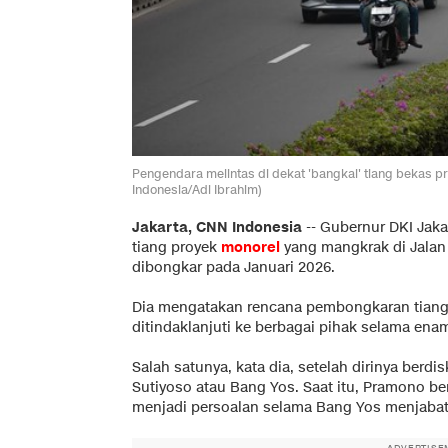
Pengendara melintas di dekat 'bangkai' tiang bekas p
Indonesia/Adi Ibrahim)
Jakarta, CNN Indonesia
--
Gubernur DKI Jak
tiang proyek
monore
l
yang mangkrak di Jalan
dibongkar pada Januari 2026.
Dia mengatakan rencana pembongkaran tiang 
ditindaklanjuti ke berbagai pihak selama enam
Salah satunya, kata dia, setelah dirinya berd
Sutiyoso atau Bang Yos. Saat itu, Pramono b
menjadi persoalan selama Bang Yos menjabat
ADVERTISE