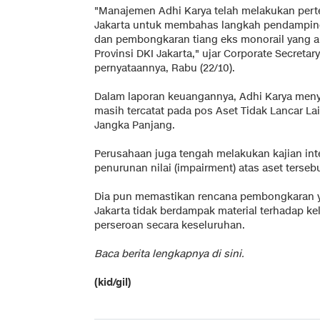
"Manajemen Adhi Karya telah melakukan pert
Jakarta untuk membahas langkah pendampin
dan pembongkaran tiang eks monorail yang a
Provinsi DKI Jakarta," ujar Corporate Secreta
pernyataannya, Rabu (22/10).
Dalam laporan keuangannya, Adhi Karya menye
masih tercatat pada pos Aset Tidak Lancar La
Jangka Panjang.
Perusahaan juga tengah melakukan kajian in
penurunan nilai (impairment) atas aset tersebu
Dia pun memastikan rencana pembongkaran y
Jakarta tidak berdampak material terhadap
perseroan secara keseluruhan.
Baca berita lengkapnya
di sini
.
(kid/gil)