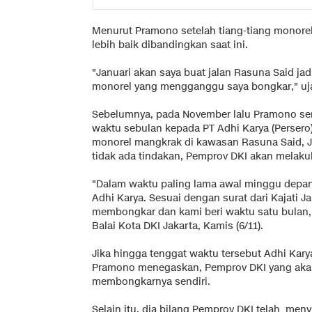
Menurut Pramono setelah tiang-tiang monorel
lebih baik dibandingkan saat ini.
"Januari akan saya buat jalan Rasuna Said jadi
monorel yang mengganggu saya bongkar," uj
Sebelumnya, pada November lalu Pramono s
waktu sebulan kepada PT Adhi Karya (Perser
monorel mangkrak di kawasan Rasuna Said, Ja
tidak ada tindakan, Pemprov DKI akan melak
"Dalam waktu paling lama awal minggu depan 
Adhi Karya. Sesuai dengan surat dari Kajati 
membongkar dan kami beri waktu satu bulan,
Balai Kota DKI Jakarta, Kamis (6/11).
Jika hingga tenggat waktu tersebut Adhi Kar
Pramono menegaskan, Pemprov DKI yang akan
membongkarnya sendiri.
Selain itu, dia bilang Pemprov DKI telah meny