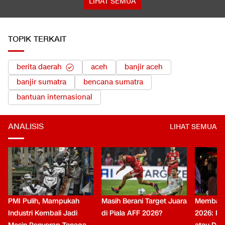
LIHAT SEMUA
TOPIK TERKAIT
berita daerah
aceh
banjir aceh
banjir sumatra
bencana sumatra
bantuan internasional
ANALISIS
LIHAT SEMUA
PMI Pulih, Mampukah
Masih Berani Target Juara
Membaca 
Industri Kembali Jadi
di Piala AFF 2026?
2026: Pa