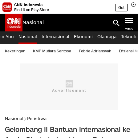
CNN Indonesia
Get
Find it on Play Store
Nasional
MENU
For You
Nasional
Internasional
Ekonomi
Olahraga
Teknolo
Kekeringan
KMP Mutiara Sentosa
Febrie Adriansyah
Efisiensi 
Nasional
Peristiwa
Gelombang II Bantuan Internasional ke