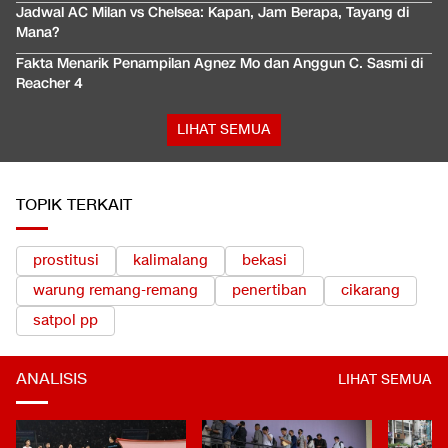
Jadwal AC Milan vs Chelsea: Kapan, Jam Berapa, Tayang di
Mana?
Fakta Menarik Penampilan Agnez Mo dan Anggun C. Sasmi di
Reacher 4
LIHAT SEMUA
TOPIK TERKAIT
prostitusi
kalimalang
bekasi
warung remang-remang
penertiban
cikarang
satpol pp
ANALISIS
LIHAT SEMUA