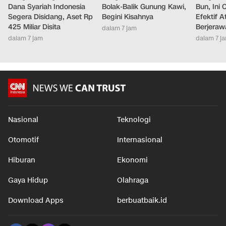
Dana Syariah Indonesia
Bolak-Balik Gunung Kawi,
Bun, Ini
Segera Disidang, Aset Rp
Begini Kisahnya
Efektif A
425 Miliar Disita
Berjeraw
dalam 7 jam
dalam 7 jam
dalam 7 j
Nasional
Teknologi
Otomotif
Internasional
Hiburan
Ekonomi
Gaya Hidup
Olahraga
Download Apps
berbuatbaik.id