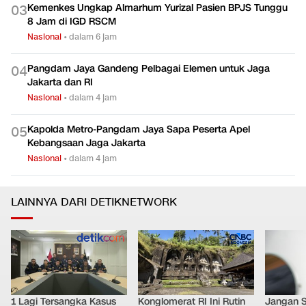
Kemenkes Ungkap Almarhum Yurizal Pasien BPJS Tunggu
0
3
8 Jam di IGD RSCM
Nasional
•
dalam 6 jam
Pangdam Jaya Gandeng Pelbagai Elemen untuk Jaga
0
4
Jakarta dan RI
Nasional
•
dalam 4 jam
Kapolda Metro-Pangdam Jaya Sapa Peserta Apel
0
5
Kebangsaan Jaga Jakarta
Nasional
•
dalam 4 jam
LAINNYA DARI DETIKNETWORK
1 Lagi Tersangka Kasus
Konglomerat RI Ini Rutin
Jangan 