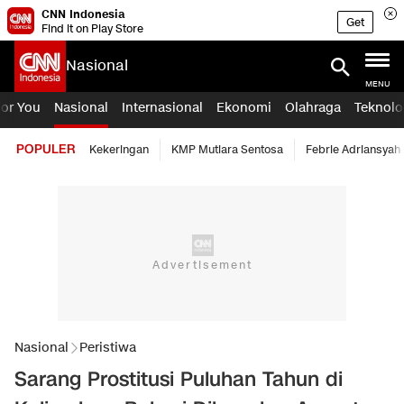
CNN Indonesia
Get
Find it on Play Store
Nasional
MENU
For You
Nasional
Internasional
Ekonomi
Olahraga
Teknolo
POPULER
Kekeringan
KMP Mutiara Sentosa
Febrie Adriansyah
Nasional
Peristiwa
Sarang Prostitusi Puluhan Tahun di