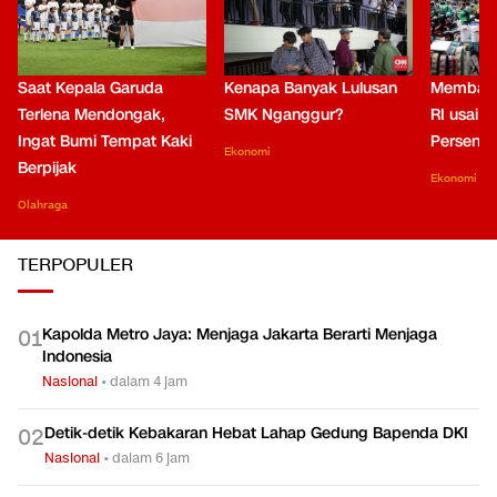
Saat Kepala Garuda
Kenapa Banyak Lulusan
Membaca
Terlena Mendongak,
SMK Nganggur?
RI usai M
Ingat Bumi Tempat Kaki
Persen di
Ekonomi
Berpijak
Ekonomi
Olahraga
TERPOPULER
Kapolda Metro Jaya: Menjaga Jakarta Berarti Menjaga
0
1
Indonesia
Nasional
•
dalam 4 jam
Detik-detik Kebakaran Hebat Lahap Gedung Bapenda DKI
0
2
Nasional
•
dalam 6 jam