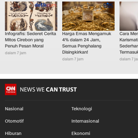
Infografis: Sederet Cerita
Harga Emas Mengamuk
Cara Men
Mitos Cirebon yang
4% dalam 24 Jam,
Karismat
Penuh Pesan Moral
Semua Penghalang
Sederha
Disingkirkan!
Termasu
dalam 7 jam
dalam 7 jam
dalam 7 j
Nasional
Teknologi
Otomotif
Internasional
Hiburan
Ekonomi