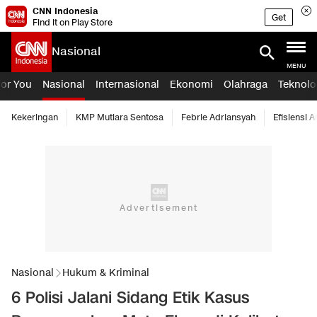
CNN Indonesia
Get
Find it on Play Store
Nasional
MENU
For You
Nasional
Internasional
Ekonomi
Olahraga
Teknolo
Kekeringan
KMP Mutiara Sentosa
Febrie Adriansyah
Efisiensi 
Nasional
Hukum & Kriminal
6 Polisi Jalani Sidang Etik Kasus