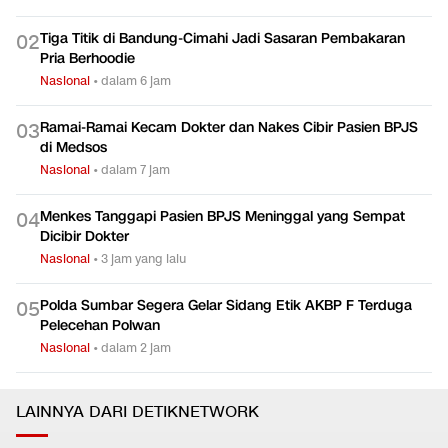
Tiga Titik di Bandung-Cimahi Jadi Sasaran Pembakaran
0
2
Pria Berhoodie
Nasional
•
dalam 6 jam
Ramai-Ramai Kecam Dokter dan Nakes Cibir Pasien BPJS
0
3
di Medsos
Nasional
•
dalam 7 jam
Menkes Tanggapi Pasien BPJS Meninggal yang Sempat
0
4
Dicibir Dokter
Nasional
•
3 jam yang lalu
Polda Sumbar Segera Gelar Sidang Etik AKBP F Terduga
0
5
Pelecehan Polwan
Nasional
•
dalam 2 jam
LAINNYA DARI DETIKNETWORK