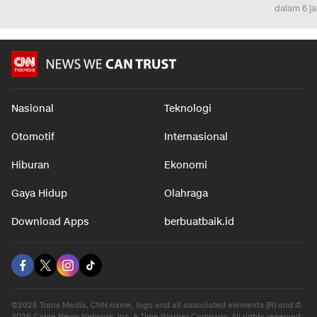
dalam 6 j
Nasional
Teknologi
Otomotif
Internasional
Hiburan
Ekonomi
Gaya Hidup
Olahraga
Download Apps
berbuatbaik.id
©2026 Trans Media, CNN name, logo and all associated elements (R) and ©
2026 Cable News Network, Inc. A Time Warner Company. All rights reserved.