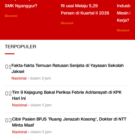
SMK Nganggur?
RI usai Melaju 5,29
Industri 
Persen di Kuartal II 2026
Mesin Pe
Ekonomi
Kerja?
Ekonomi
Ekonomi
TERPOPULER
Fakta-fakta Temuan Ratusan Senjata di Yayasan Sekolah
0
1
Jaksel
Nasional
•
dalam 3 jam
Tim 9 Kejagung Bakal Periksa Febrie Adriansyah di KPK
0
2
Hari Ini
Nasional
•
dalam 5 jam
Cibir Pasien BPJS 'Ruang Jenazah Kosong', Dokter di NTT
0
3
Minta Maaf
Nasional
•
dalam 5 jam