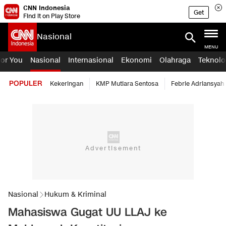
CNN Indonesia
Get
Find it on Play Store
Nasional
MENU
For You
Nasional
Internasional
Ekonomi
Olahraga
Teknolo
POPULER
Kekeringan
KMP Mutiara Sentosa
Febrie Adriansyah
Nasional
Hukum & Kriminal
Mahasiswa Gugat UU LLAJ ke