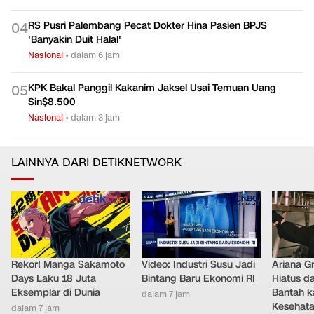
RS Pusri Palembang Pecat Dokter Hina Pasien BPJS
0
4
'Banyakin Duit Halal'
Nasional
•
dalam 6 jam
KPK Bakal Panggil Kakanim Jaksel Usai Temuan Uang
0
5
Sin$8.500
Nasional
•
dalam 3 jam
LAINNYA DARI DETIKNETWORK
Rekor! Manga Sakamoto
Video: Industri Susu Jadi
Ariana G
Days Laku 18 Juta
Bintang Baru Ekonomi RI
Hiatus da
Eksemplar di Dunia
Bantah k
dalam 7 jam
Kesehat
dalam 7 jam