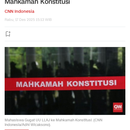
Mahkamah Konstitusi
CNN Indonesia
Rabu, 17 Des 2025 15:13 WIB
Mahasiswa Gugat UU LLAJ ke Mahkamah Konstitusi. (CNN
Indonesia/Adhi Wicaksono).